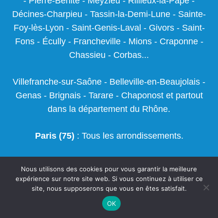
-
Pierre-Bénite
-
Meyzieu
-
Rillieux-la-Pape
-
Décines-Charpieu
-
Tassin-la-Demi-Lune
-
Sainte-
Foy-lès-Lyon
-
Saint-Genis-Laval
-
Givors
-
Saint-
Fons
-
Écully
-
Francheville
-
Mions
-
Craponne
-
Chassieu
-
Corbas
...
Villefranche-sur-Saône
-
Belleville-en-Beaujolais
-
Genas
-
Brignais
-
Tarare
-
Chaponost
et partout
dans la département du Rhône.
Paris (75)
: Tous les arrondissements.
Seine-et-Marne (77)
: Meaux - Chelles - Melun -
Nous utilisons des cookies pour vous garantir la meilleure
Pontault-Combault - Savigny-le-Temple - Villeparisis
expérience sur notre site web. Si vous continuez à utiliser ce
site, nous supposerons que vous en êtes satisfait.
- Bussy-Saint-Georges - Champs-sur-Marne -
Roissy-en-Brie - Dammarie-les-Lys - Torcy -
OK
Montereau-Fault-Yonne - Combs-la-Ville - Lagny-