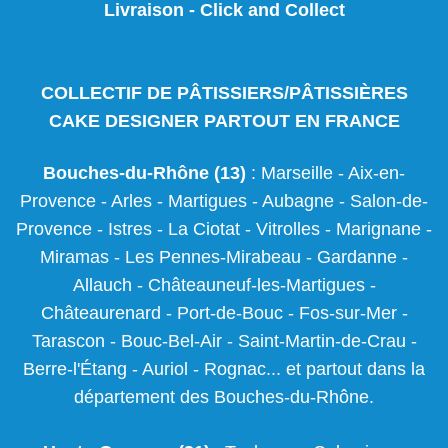
Livraison
-
Click and Collect
COLLECTIF DE PÂTISSIERS/PÂTISSIÈRES
CAKE DESIGNER PARTOUT EN FRANCE
Bouches-du-Rhône (13)
:
Marseille
-
Aix-en-
Provence
-
Arles
-
Martigues
-
Aubagne
-
Salon-de-
Provence
-
Istres
-
La Ciotat
-
Vitrolles
-
Marignane
-
Miramas
-
Les Pennes-Mirabeau
-
Gardanne
-
Allauch
-
Châteauneuf-les-Martigues
-
Châteaurenard
-
Port-de-Bouc
-
Fos-sur-Mer
-
Tarascon
-
Bouc-Bel-Air
-
Saint-Martin-de-Crau
-
Berre-l'Étang
-
Auriol
-
Rognac
... et partout dans la
département des Bouches-du-Rhône.