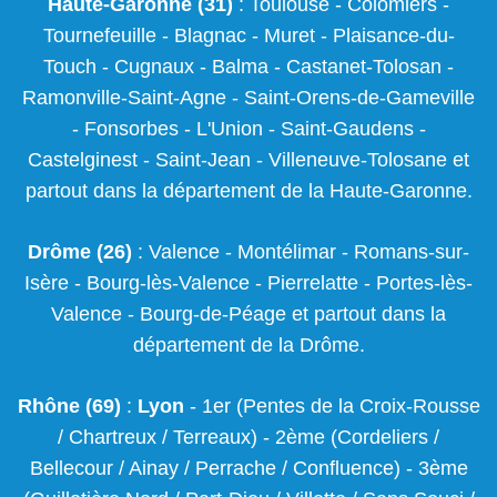
Haute-Garonne (31)
:
Toulouse
-
Colomiers
-
Tournefeuille
-
Blagnac
-
Muret
-
Plaisance-du-
Touch
-
Cugnaux
-
Balma
-
Castanet-Tolosan
-
Ramonville-Saint-Agne
- Saint-Orens-de-Gameville
- Fonsorbes - L'Union - Saint-Gaudens -
Castelginest - Saint-Jean - Villeneuve-Tolosane et
partout dans la département de la Haute-Garonne.
Drôme (26)
:
Valence
-
Montélimar
-
Romans-sur-
Isère
- Bourg-lès-Valence - Pierrelatte - Portes-lès-
Valence - Bourg-de-Péage et partout dans la
département de la Drôme.
Rhône (69)
:
Lyon
-
1er
(Pentes de la Croix-Rousse
/ Chartreux / Terreaux) -
2ème
(Cordeliers /
Bellecour / Ainay / Perrache / Confluence) -
3ème