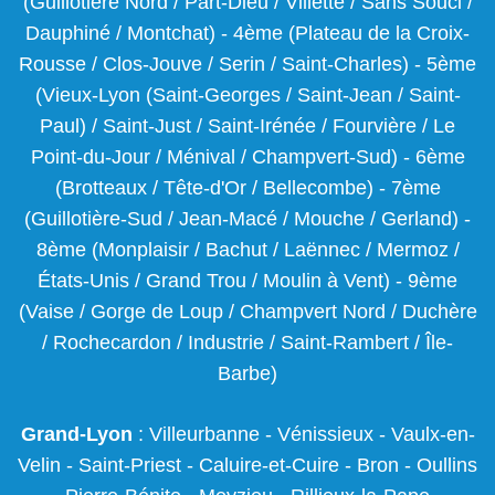
(Guillotière Nord / Part-Dieu / Villette / Sans Souci /
Dauphiné / Montchat) -
4ème
(Plateau de la Croix-
Rousse / Clos-Jouve / Serin / Saint-Charles) -
5ème
(Vieux-Lyon (Saint-Georges / Saint-Jean / Saint-
Paul) / Saint-Just / Saint-Irénée / Fourvière / Le
Point-du-Jour / Ménival / Champvert-Sud) -
6ème
(Brotteaux / Tête-d'Or / Bellecombe) -
7ème
(Guillotière-Sud / Jean-Macé / Mouche / Gerland) -
8ème
(Monplaisir / Bachut / Laënnec / Mermoz /
États-Unis / Grand Trou / Moulin à Vent) -
9ème
(Vaise / Gorge de Loup / Champvert Nord / Duchère
/ Rochecardon / Industrie / Saint-Rambert / Île-
Barbe)
Grand-Lyon
:
Villeurbanne
-
Vénissieux
-
Vaulx-en-
Velin
-
Saint-Priest
-
Caluire-et-Cuire
-
Bron
-
Oullins