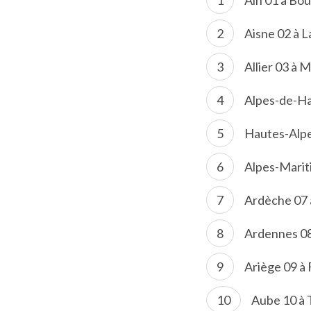
Ain 01 à Bo
Aisne 02 à L
Allier 03 à 
Alpes-de-Ha
Hautes-Alpe
Alpes-Marit
Ardèche 07 
Ardennes 08
Ariège 09 à 
Aube 10 à 