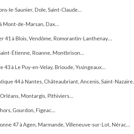
ons-le-Saunier, Dole, Saint-Claude…
 à Mont-de-Marsan, Dax…
er 41 à Blois, Vendôme, Romorantin-Lanthenay…
 Saint-Étienne, Roanne, Montbrison…
e 43 à Le Puy-en-Velay, Brioude, Yssingeaux…
ntique 44 à Nantes, Châteaubriant, Ancenis, Saint-Nazair
 Orléans, Montargis, Pithiviers…
ahors, Gourdon, Figeac…
onne 47 à Agen, Marmande, Villeneuve-sur-Lot, Nérac…