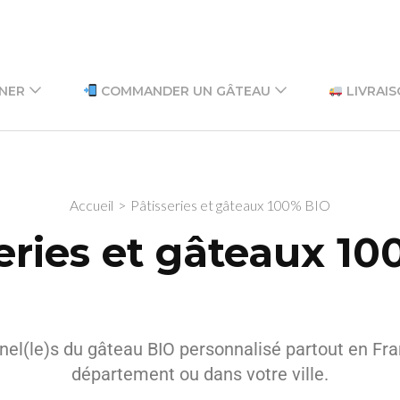
GNER
COMMANDER UN GÂTEAU
LIVRAIS
Accueil
>
Pâtisseries et gâteaux 100% BIO
eries et gâteaux 1
nel(le)s du gâteau BIO personnalisé partout en Fra
département ou dans votre ville.