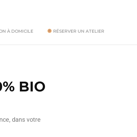
ON À DOMICILE
RÉSERVER UN ATELIER
00% BIO
nce, dans votre