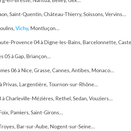
urg-en-Bresse, Nantua, Belley, Gex…
aon, Saint-Quentin, Château-Thierry, Soissons, Vervins…
Moulins,
Vichy
, Montluçon…
ute-Provence 04 à Digne-les-Bains, Barcelonnette, Caste
s 05 à Gap, Briançon…
imes 06 à Nice, Grasse, Cannes, Antibes, Monaco…
à Privas, Largentière, Tournon-sur-Rhône…
 à Charleville-Mézières, Rethel, Sedan, Vouziers…
Foix, Pamiers, Saint-Girons…
Troyes, Bar-sur-Aube, Nogent-sur-Seine…