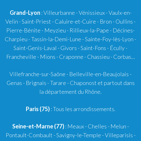
Grand-Lyon
:
Villeurbanne
-
Vénissieux
-
Vaulx-en-
Velin
-
Saint-Priest
-
Caluire-et-Cuire
-
Bron
-
Oullins
-
Pierre-Bénite
-
Meyzieu
-
Rillieux-la-Pape
-
Décines-
Charpieu
-
Tassin-la-Demi-Lune
-
Sainte-Foy-lès-Lyon
-
Saint-Genis-Laval
-
Givors
-
Saint-Fons
-
Écully
-
Francheville
-
Mions
-
Craponne
-
Chassieu
-
Corbas
...
Villefranche-sur-Saône
-
Belleville-en-Beaujolais
-
Genas
-
Brignais
-
Tarare
-
Chaponost
et partout dans
la département du Rhône.
Paris (75)
: Tous les arrondissements.
Seine-et-Marne (77)
: Meaux - Chelles - Melun -
Pontault-Combault - Savigny-le-Temple - Villeparisis -