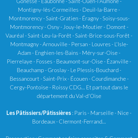
Gonesse - Eaubonne - Saint-Ouen-l'Aumône -
Montigny-lès-Cormeilles - Deuil-la-Barre -
Montmorency - Saint-Gratien - Éragny - Soisy-sous-
Montmorency - Osny - Jouy-le-Moutier - Domont -
Vauréal - Saint-Leu-la-Forêt - Saint-Brice-sous-Forêt -
Montmagny - Arnouville - Persan - Louvres - L'Isle-
Adam - Enghien-les-Bains - Méry-sur-Oise -
Pierrelaye - Fosses - Beaumont-sur-Oise - Ézanville -
Beauchamp - Groslay - Le Plessis-Bouchard -
Bessancourt - Saint-Prix - Écouen - Courdimanche -
Cergy-Pontoise - Roissy CDG... Et partout dans le
département du Val-d'Oise
Les Pâtissiers/Pâtissières
: Paris - Marseille - Nice -
Bordeaux
-
Clermont-Ferrand
...