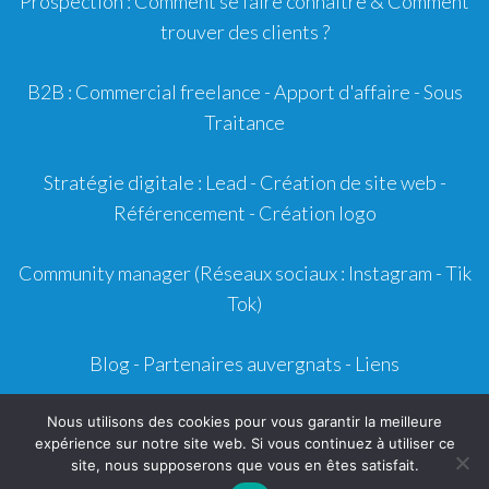
Prospection :
Comment se faire connaitre
&
Comment
trouver des clients ?
B2B :
Commercial freelance
-
Apport d'affaire
- Sous
Traitance
Stratégie digitale :
Lead
- Création de site web -
Référencement
- Création logo
Community manager
(Réseaux sociaux : Instagram - Tik
Tok)
Blog
-
Partenaires auvergnats
-
Liens
Mentions légales
- CGU - CGV -
Contact
Nous utilisons des cookies pour vous garantir la meilleure
expérience sur notre site web. Si vous continuez à utiliser ce
site, nous supposerons que vous en êtes satisfait.
Copyright © Chef-Patissier.fr