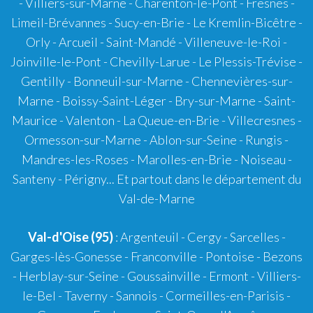
- Villiers-sur-Marne - Charenton-le-Pont - Fresnes -
Limeil-Brévannes - Sucy-en-Brie - Le Kremlin-Bicêtre -
Orly - Arcueil - Saint-Mandé - Villeneuve-le-Roi -
Joinville-le-Pont - Chevilly-Larue - Le Plessis-Trévise -
Gentilly - Bonneuil-sur-Marne - Chennevières-sur-
Marne - Boissy-Saint-Léger - Bry-sur-Marne - Saint-
Maurice - Valenton - La Queue-en-Brie - Villecresnes -
Ormesson-sur-Marne - Ablon-sur-Seine - Rungis -
Mandres-les-Roses - Marolles-en-Brie - Noiseau -
Santeny - Périgny... Et partout dans le département du
Val-de-Marne
Val-d'Oise (95)
: Argenteuil - Cergy - Sarcelles -
Garges-lès-Gonesse - Franconville - Pontoise - Bezons
- Herblay-sur-Seine - Goussainville - Ermont - Villiers-
le-Bel - Taverny - Sannois - Cormeilles-en-Parisis -