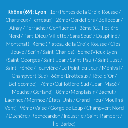
Rhône (69)
:
Lyon
-
1er
(Pentes de la Croix-Rousse /
Chartreux / Terreaux) -
2ème
(Cordeliers / Bellecour /
Ainay / Perrache / Confluence) -
3ème
(Guillotière
Nord / Part-Dieu / Villette / Sans Souci / Dauphiné /
Montchat) -
4ème
(Plateau de la Croix-Rousse / Clos-
Jouve / Serin / Saint-Charles) -
5ème
(Vieux-Lyon
(Saint-Georges / Saint-Jean / Saint-Paul) / Saint-Just /
Saint-Irénée / Fourvière / Le Point-du-Jour / Ménival /
Champvert-Sud) -
6ème
(Brotteaux / Tête-d'Or /
Bellecombe) -
7ème
(Guillotière-Sud / Jean-Macé /
Mouche / Gerland) -
8ème
(Monplaisir / Bachut /
Laënnec / Mermoz / États-Unis / Grand Trou / Moulin à
Vent) -
9ème
(Vaise / Gorge de Loup / Champvert Nord
/ Duchère / Rochecardon / Industrie / Saint-Rambert /
Île-Barbe)