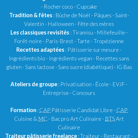
- Rocher coco -
Cupcake
Tradition & fêtes
:
Bûche de Noël
-
Pâques
-
Saint-
Valentin
-
Halloween
-
Fête des mères
Les classiques revisités
:
Tiramisu
- Millefeuille -
Forêt-noire -
Paris-Brest
- Tarte -
Tropézienne
Recettes adaptées
:
Pâtisserie sur mesure
-
Ingrédients bio
-
Ingrédients vegan
-
Recettes sans
gluten
- Sans lactose - Sans sucre (diabétique) -
IG Bas
Ateliers de groupe
:
Privatisation
- École -
EVJF
-
Entreprise
-
Concours
Formation
:
CAP
Pâtisserie Candidat Libre
-
CAP
Cuisine &
MC
- Bac pro Art Culinaire -
BTS
Art
Culinaire
Traiteur pâtisserie
freelance
:
Traiteur
-
Restaurant
-