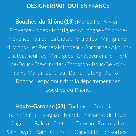
DESIGNER PARTOUT EN FRANCE
Bouches-du-Rhône (13)
:
Marseille
-
Aix-en-
Provence
-
Arles
-
Martigues
-
Aubagne
-
Salon-de-
Provence
-
Istres
-
La Ciotat
-
Vitrolles
-
Marignane
-
Miramas
-
Les Pennes-Mirabeau
-
Gardanne
-
Allauch
-
Châteauneuf-les-Martigues
-
Châteaurenard
-
Port-
de-Bouc
-
Fos-sur-Mer
-
Tarascon
-
Bouc-Bel-Air
-
Saint-Martin-de-Crau
-
Berre-l'Étang
-
Auriol
-
Rognac
... et partout dans la département des
Bouches-du-Rhône.
Haute-Garonne (31)
:
Toulouse
-
Colomiers
-
Tournefeuille
-
Blagnac
-
Muret
-
Plaisance-du-Touch
-
Cugnaux
-
Balma
-
Castanet-Tolosan
-
Ramonville-
Saint-Agne
- Saint-Orens-de-Gameville - Fonsorbes -