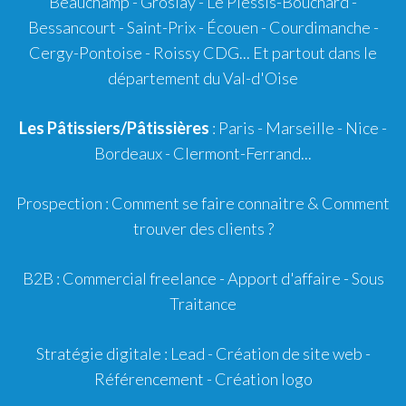
Beauchamp - Groslay - Le Plessis-Bouchard -
Bessancourt - Saint-Prix - Écouen - Courdimanche -
Cergy-Pontoise - Roissy CDG... Et partout dans le
département du Val-d'Oise
Les Pâtissiers/Pâtissières
: Paris - Marseille - Nice -
Bordeaux
-
Clermont-Ferrand
...
Prospection :
Comment se faire connaitre
&
Comment
trouver des clients ?
B2B :
Commercial freelance
-
Apport d'affaire
- Sous
Traitance
Stratégie digitale :
Lead
- Création de site web -
Référencement
- Création logo