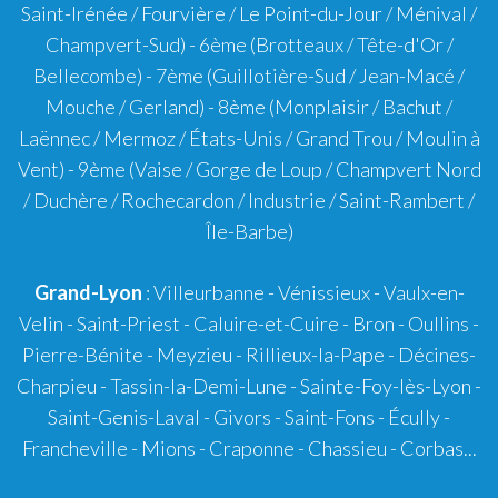
Saint-Irénée / Fourvière / Le Point-du-Jour / Ménival /
Champvert-Sud) -
6ème
(Brotteaux / Tête-d'Or /
Bellecombe) -
7ème
(Guillotière-Sud / Jean-Macé /
Mouche / Gerland) -
8ème
(Monplaisir / Bachut /
Laënnec / Mermoz / États-Unis / Grand Trou / Moulin à
Vent) -
9ème
(Vaise / Gorge de Loup / Champvert Nord
/ Duchère / Rochecardon / Industrie / Saint-Rambert /
Île-Barbe)
Grand-Lyon
:
Villeurbanne
-
Vénissieux
-
Vaulx-en-
Velin
-
Saint-Priest
-
Caluire-et-Cuire
-
Bron
-
Oullins
-
Pierre-Bénite
-
Meyzieu
-
Rillieux-la-Pape
-
Décines-
Charpieu
-
Tassin-la-Demi-Lune
-
Sainte-Foy-lès-Lyon
-
Saint-Genis-Laval
-
Givors
-
Saint-Fons
-
Écully
-
Francheville
-
Mions
-
Craponne
-
Chassieu
-
Corbas
...