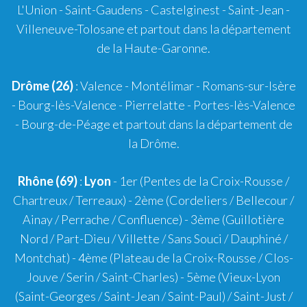
L'Union - Saint-Gaudens - Castelginest - Saint-Jean -
Villeneuve-Tolosane et partout dans la département
de la Haute-Garonne.
Drôme (26)
:
Valence
-
Montélimar
-
Romans-sur-Isère
- Bourg-lès-Valence - Pierrelatte - Portes-lès-Valence
- Bourg-de-Péage et partout dans la département de
la Drôme.
Rhône (69)
:
Lyon
-
1er
(Pentes de la Croix-Rousse /
Chartreux / Terreaux) -
2ème
(Cordeliers / Bellecour /
Ainay / Perrache / Confluence) -
3ème
(Guillotière
Nord / Part-Dieu / Villette / Sans Souci / Dauphiné /
Montchat) -
4ème
(Plateau de la Croix-Rousse / Clos-
Jouve / Serin / Saint-Charles) -
5ème
(Vieux-Lyon
(Saint-Georges / Saint-Jean / Saint-Paul) / Saint-Just /