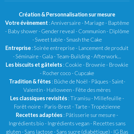
Création
&
Personnalisation
sur mesure
Votre évènement
:
Anniversaire
-
Mariage
-
Baptême
-
Baby shower
- Gender reveal - Communion - Diplôme
-
Sweet table
-
Smash the Cake
Entreprise
: Soirée entreprise - Lancement de produit
- Séminaire - Gala - Team-Building - Afterwork...
Les biscuits et gâtelets
:
Cookie
- Brownie - Browkie
- Rocher coco -
Cupcake
Tradition & fêtes
:
Bûche de Noël
-
Pâques
-
Saint-
Valentin
-
Halloween
-
Fête des mères
Les classiques revisités
:
Tiramisu
- Millefeuille -
Forêt-noire -
Paris-Brest
- Tarte -
Tropézienne
Recettes adaptées
:
Pâtisserie sur mesure
-
Ingrédients bio
-
Ingrédients vegan
-
Recettes sans
gluten
- Sans lactose - Sans sucre (diabétique) -
IG Bas