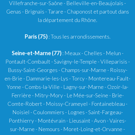
Villefranche-sur-Saône
-
Belleville-en-Beaujolais
-
Genas
-
Brignais
-
Tarare
-
Chaponost
et partout dans
la département du Rhône.
Paris (75)
: Tous les arrondissements.
Seine-et-Marne (77)
: Meaux - Chelles - Melun -
Pontault-Combault - Savigny-le-Temple - Villeparisis -
Bussy-Saint-Georges - Champs-sur-Marne - Roissy-
en-Brie - Dammarie-les-Lys - Torcy - Montereau-Fault-
Yonne - Combs-la-Ville - Lagny-sur-Marne - Ozoir-la-
Ferrière - Mitry-Mory - Le Mée-sur-Seine - Brie-
Comte-Robert - Moissy-Crameyel - Fontainebleau -
Noisiel - Coulommiers - Lognes - Saint-Fargeau-
Ponthierry - Montévrain - Lieusaint - Avon - Vaires-
sur-Marne - Nemours - Moret-Loing-et-Orvanne -