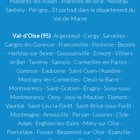
Mandres-les-Roses - Marolles-en-Brie - Noiseau -
Santeny - Périgny... Et partout dans le département du
Val-de-Marne
Val-d'Oise (95)
: Argenteuil - Cergy - Sarcelles -
Garges-lès-Gonesse - Franconville - Pontoise - Bezons
- Herblay-sur-Seine - Goussainville - Ermont - Villiers-
le-Bel - Taverny - Sannois - Cormeilles-en-Parisis -
Gonesse - Eaubonne - Saint-Ouen-l'Aumône -
Montigny-lès-Cormeilles - Deuil-la-Barre -
Montmorency - Saint-Gratien - Éragny - Soisy-sous-
Montmorency - Osny - Jouy-le-Moutier - Domont -
Vauréal - Saint-Leu-la-Forêt - Saint-Brice-sous-Forêt -
Montmagny - Arnouville - Persan - Louvres - L'Isle-
Adam - Enghien-les-Bains - Méry-sur-Oise -
Pierrelaye - Fosses - Beaumont-sur-Oise - Ézanville -