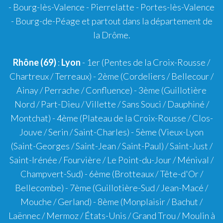
- Bourg-lès-Valence - Pierrelatte - Portes-lès-Valence
- Bourg-de-Péage et partout dans la département de
la Drôme.
Rhône (69)
:
Lyon
-
1er
(Pentes de la Croix-Rousse /
Chartreux / Terreaux) -
2ème
(Cordeliers / Bellecour /
Ainay / Perrache / Confluence) -
3ème
(Guillotière
Nord / Part-Dieu / Villette / Sans Souci / Dauphiné /
Montchat) -
4ème
(Plateau de la Croix-Rousse / Clos-
Jouve / Serin / Saint-Charles) -
5ème
(Vieux-Lyon
(Saint-Georges / Saint-Jean / Saint-Paul) / Saint-Just /
Saint-Irénée / Fourvière / Le Point-du-Jour / Ménival /
Champvert-Sud) -
6ème
(Brotteaux / Tête-d'Or /
Bellecombe) -
7ème
(Guillotière-Sud / Jean-Macé /
Mouche / Gerland) -
8ème
(Monplaisir / Bachut /
Laënnec / Mermoz / États-Unis / Grand Trou / Moulin à