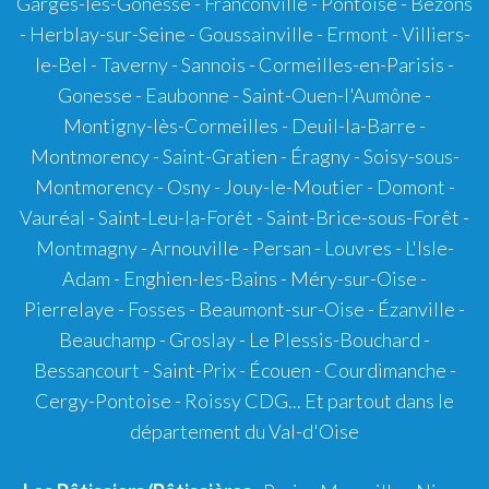
Garges-lès-Gonesse - Franconville - Pontoise - Bezons
- Herblay-sur-Seine - Goussainville - Ermont - Villiers-
le-Bel - Taverny - Sannois - Cormeilles-en-Parisis -
Gonesse - Eaubonne - Saint-Ouen-l'Aumône -
Montigny-lès-Cormeilles - Deuil-la-Barre -
Montmorency - Saint-Gratien - Éragny - Soisy-sous-
Montmorency - Osny - Jouy-le-Moutier - Domont -
Vauréal - Saint-Leu-la-Forêt - Saint-Brice-sous-Forêt -
Montmagny - Arnouville - Persan - Louvres - L'Isle-
Adam - Enghien-les-Bains - Méry-sur-Oise -
Pierrelaye - Fosses - Beaumont-sur-Oise - Ézanville -
Beauchamp - Groslay - Le Plessis-Bouchard -
Bessancourt - Saint-Prix - Écouen - Courdimanche -
Cergy-Pontoise - Roissy CDG... Et partout dans le
département du Val-d'Oise