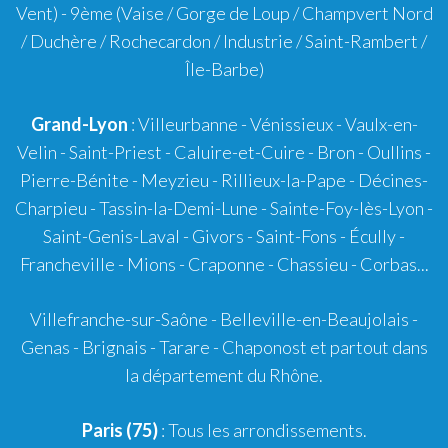
Vent) -
9ème
(Vaise / Gorge de Loup / Champvert Nord
/ Duchère / Rochecardon / Industrie / Saint-Rambert /
Île-Barbe)
Grand-Lyon
:
Villeurbanne
-
Vénissieux
-
Vaulx-en-
Velin
-
Saint-Priest
-
Caluire-et-Cuire
-
Bron
-
Oullins
-
Pierre-Bénite
-
Meyzieu
-
Rillieux-la-Pape
-
Décines-
Charpieu
-
Tassin-la-Demi-Lune
-
Sainte-Foy-lès-Lyon
-
Saint-Genis-Laval
-
Givors
-
Saint-Fons
-
Écully
-
Francheville
-
Mions
-
Craponne
-
Chassieu
-
Corbas
...
Villefranche-sur-Saône
-
Belleville-en-Beaujolais
-
Genas
-
Brignais
-
Tarare
-
Chaponost
et partout dans
la département du Rhône.
Paris (75)
: Tous les arrondissements.