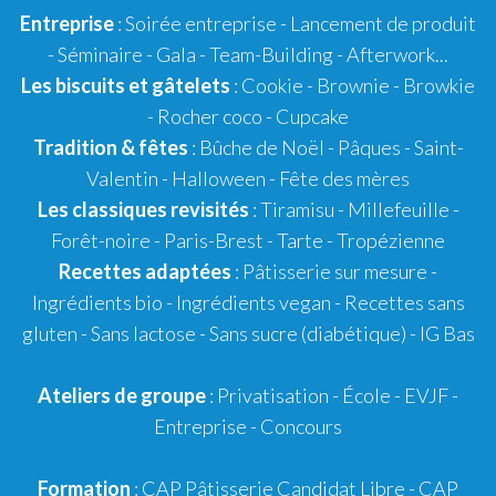
Entreprise
: Soirée entreprise - Lancement de produit
- Séminaire - Gala - Team-Building - Afterwork...
Les biscuits et gâtelets
:
Cookie
- Brownie - Browkie
- Rocher coco -
Cupcake
Tradition & fêtes
:
Bûche de Noël
-
Pâques
-
Saint-
Valentin
-
Halloween
-
Fête des mères
Les classiques revisités
:
Tiramisu
- Millefeuille -
Forêt-noire -
Paris-Brest
- Tarte -
Tropézienne
Recettes adaptées
:
Pâtisserie sur mesure
-
Ingrédients bio
-
Ingrédients vegan
-
Recettes sans
gluten
- Sans lactose - Sans sucre (diabétique) -
IG Bas
Ateliers de groupe
:
Privatisation
- École -
EVJF
-
Entreprise
-
Concours
Formation
:
CAP
Pâtisserie Candidat Libre
-
CAP