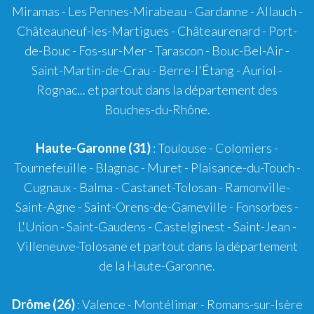
Miramas
-
Les Pennes-Mirabeau
-
Gardanne
-
Allauch
-
Châteauneuf-les-Martigues
-
Châteaurenard
-
Port-
de-Bouc
-
Fos-sur-Mer
-
Tarascon
-
Bouc-Bel-Air
-
Saint-Martin-de-Crau
-
Berre-l'Étang
-
Auriol
-
Rognac
... et partout dans la département des
Bouches-du-Rhône.
Haute-Garonne (31)
:
Toulouse
-
Colomiers
-
Tournefeuille
-
Blagnac
-
Muret
-
Plaisance-du-Touch
-
Cugnaux
-
Balma
-
Castanet-Tolosan
-
Ramonville-
Saint-Agne
- Saint-Orens-de-Gameville - Fonsorbes -
L'Union - Saint-Gaudens - Castelginest - Saint-Jean -
Villeneuve-Tolosane et partout dans la département
de la Haute-Garonne.
Drôme (26)
:
Valence
-
Montélimar
-
Romans-sur-Isère