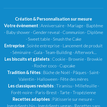
Création
&
Personnalisation
sur mesure
Votre évènement
:
Anniversaire
-
Mariage
-
Baptême
-
Baby shower
- Gender reveal - Communion - Diplôme
-
Sweet table
-
Smash the Cake
Entreprise
: Soirée entreprise - Lancement de produit
- Séminaire - Gala - Team-Building - Afterwork...
Les biscuits et gâtelets
:
Cookie
- Brownie - Browkie
- Rocher coco -
Cupcake
Tradition & fêtes
:
Bûche de Noël
-
Pâques
-
Saint-
Valentin
-
Halloween
-
Fête des mères
Les classiques revisités
:
Tiramisu
- Millefeuille -
Forêt-noire -
Paris-Brest
- Tarte -
Tropézienne
Recettes adaptées
:
Pâtisserie sur mesure
-
Ingrédients bio
-
Ingrédients vegan
-
Recettes sans