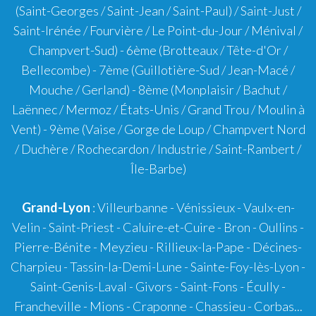
(Saint-Georges / Saint-Jean / Saint-Paul) / Saint-Just /
Saint-Irénée / Fourvière / Le Point-du-Jour / Ménival /
Champvert-Sud) -
6ème
(Brotteaux / Tête-d'Or /
Bellecombe) -
7ème
(Guillotière-Sud / Jean-Macé /
Mouche / Gerland) -
8ème
(Monplaisir / Bachut /
Laënnec / Mermoz / États-Unis / Grand Trou / Moulin à
Vent) -
9ème
(Vaise / Gorge de Loup / Champvert Nord
/ Duchère / Rochecardon / Industrie / Saint-Rambert /
Île-Barbe)
Grand-Lyon
:
Villeurbanne
-
Vénissieux
-
Vaulx-en-
Velin
-
Saint-Priest
-
Caluire-et-Cuire
-
Bron
-
Oullins
-
Pierre-Bénite
-
Meyzieu
-
Rillieux-la-Pape
-
Décines-
Charpieu
-
Tassin-la-Demi-Lune
-
Sainte-Foy-lès-Lyon
-
Saint-Genis-Laval
-
Givors
-
Saint-Fons
-
Écully
-
Francheville
-
Mions
-
Craponne
-
Chassieu
-
Corbas
...