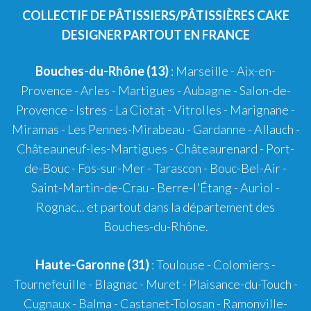
COLLECTIF DE PÂTISSIERS/PÂTISSIÈRES CAKE
DESIGNER PARTOUT EN FRANCE
Bouches-du-Rhône (13)
:
Marseille
-
Aix-en-
Provence
-
Arles
-
Martigues
-
Aubagne
-
Salon-de-
Provence
-
Istres
-
La Ciotat
-
Vitrolles
-
Marignane
-
Miramas
-
Les Pennes-Mirabeau
-
Gardanne
-
Allauch
-
Châteauneuf-les-Martigues
-
Châteaurenard
-
Port-
de-Bouc
-
Fos-sur-Mer
-
Tarascon
-
Bouc-Bel-Air
-
Saint-Martin-de-Crau
-
Berre-l'Étang
-
Auriol
-
Rognac
... et partout dans la département des
Bouches-du-Rhône.
Haute-Garonne (31)
:
Toulouse
-
Colomiers
-
Tournefeuille
-
Blagnac
-
Muret
-
Plaisance-du-Touch
-
Cugnaux
-
Balma
-
Castanet-Tolosan
-
Ramonville-