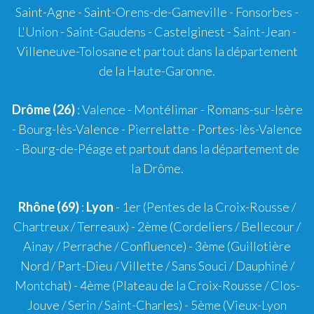
Saint-Agne
- Saint-Orens-de-Gameville - Fonsorbes -
L'Union - Saint-Gaudens - Castelginest - Saint-Jean -
Villeneuve-Tolosane et partout dans la département
de la Haute-Garonne.
Drôme (26)
:
Valence
-
Montélimar
-
Romans-sur-Isère
- Bourg-lès-Valence - Pierrelatte - Portes-lès-Valence
- Bourg-de-Péage et partout dans la département de
la Drôme.
Rhône (69)
:
Lyon
-
1er
(Pentes de la Croix-Rousse /
Chartreux / Terreaux) -
2ème
(Cordeliers / Bellecour /
Ainay / Perrache / Confluence) -
3ème
(Guillotière
Nord / Part-Dieu / Villette / Sans Souci / Dauphiné /
Montchat) -
4ème
(Plateau de la Croix-Rousse / Clos-
Jouve / Serin / Saint-Charles) -
5ème
(Vieux-Lyon