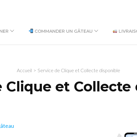
GNER
COMMANDER UN GÂTEAU
LIVRAIS
Accueil
>
Service de Clique et Collecte disponible
 Clique et Collecte
âteau