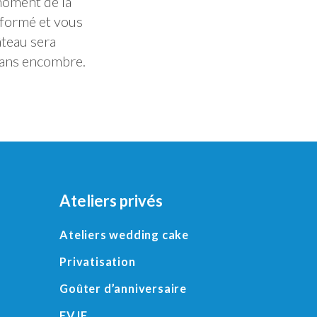
moment de la
nformé et vous
âteau sera
 sans encombre.
Ateliers privés
Ateliers wedding cake
Privatisation
Goûter d’anniversaire
EVJF