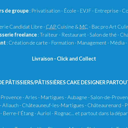
rs de groupe
:
Privatisation
- École -
EVJF
-
Entreprise
-
Co
erie Candidat Libre
-
CAP
Cuisine &
MC
- Bac pro Art Culi
sserie
freelance
:
Traiteur
-
Restaurant
-
Salon de thé
-
Cha
ant
:
Création de carte
-
Formation
-
Management
-
Média
-
Livraison
-
Click and Collect
DE PÂTISSIERS/PÂTISSIÈRES CAKE DESIGNER PARTOU
-Provence
-
Arles
-
Martigues
-
Aubagne
-
Salon-de-Proven
-
Allauch
-
Châteauneuf-les-Martigues
-
Châteaurenard
-
P
-
Berre-l'Étang
-
Auriol
-
Rognac
... et partout dans la dé