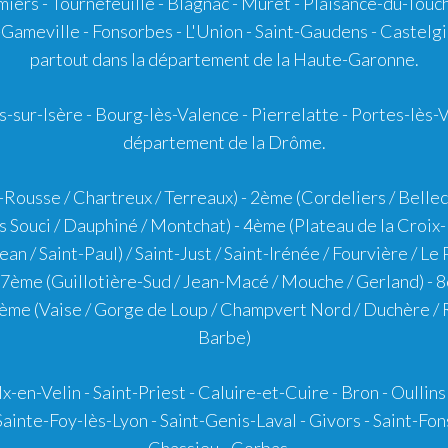
miers
-
Tournefeuille
-
Blagnac
-
Muret
-
Plaisance-du-Touc
Gameville - Fonsorbes - L'Union - Saint-Gaudens - Castelgi
partout dans la département de la Haute-Garonne.
-sur-Isère
- Bourg-lès-Valence - Pierrelatte - Portes-lès-
département de la Drôme.
-Rousse / Chartreux / Terreaux) -
2ème
(Cordeliers / Bellec
ns Souci / Dauphiné / Montchat) -
4ème
(Plateau de la Croix-
an / Saint-Paul) / Saint-Just / Saint-Irénée / Fourvière / L
7ème
(Guillotière-Sud / Jean-Macé / Mouche / Gerland) -
8
ème
(Vaise / Gorge de Loup / Champvert Nord / Duchère / R
Barbe)
lx-en-Velin
-
Saint-Priest
-
Caluire-et-Cuire
-
Bron
-
Oullins
Sainte-Foy-lès-Lyon
-
Saint-Genis-Laval
-
Givors
-
Saint-Fon
Chassieu
-
Corbas
...