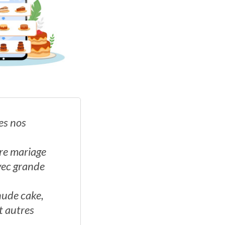
es nos
re mariage
avec grande
 nude cake,
t autres