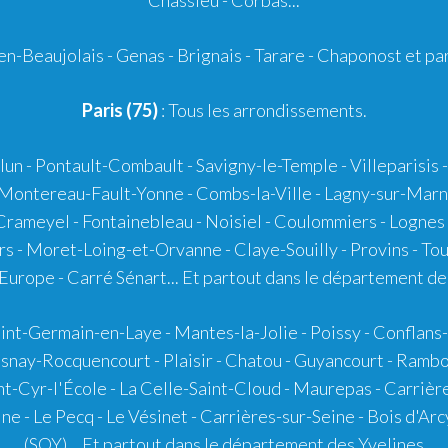
-en-Beaujolais
-
Genas
-
Brignais
-
Tarare
-
Chaponost
et pa
Paris (75)
: Tous les arrondissements.
lun - Pontault-Combault - Savigny-le-Temple - Villeparisi
 Montereau-Fault-Yonne - Combs-la-Ville - Lagny-sur-Marn
rameyel - Fontainebleau - Noisiel - Coulommiers - Lognes 
s - Moret-Loing-et-Orvanne - Claye-Souilly - Provins - To
d'Europe - Carré Sénart... Et partout dans le département 
 Saint-Germain-en-Laye - Mantes-la-Jolie - Poissy - Conflan
nay-Rocquencourt - Plaisir - Chatou - Guyancourt - Rambouil
int-Cyr-l'École - La Celle-Saint-Cloud - Maurepas - Carriè
eine - Le Pecq - Le Vésinet - Carrières-sur-Seine - Bois d'A
(SQY)... Et partout dans le département des Yvelines