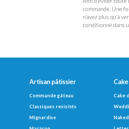
Afin d’éviter toute
commande. Une fois
n’avez plus qu’à ve
conditionné dans u
Artisan pâtissier
Cake
Commande gâteau
Cake 
Classiques revisités
Weddi
Mignardise
Naked
Macaron
Letter