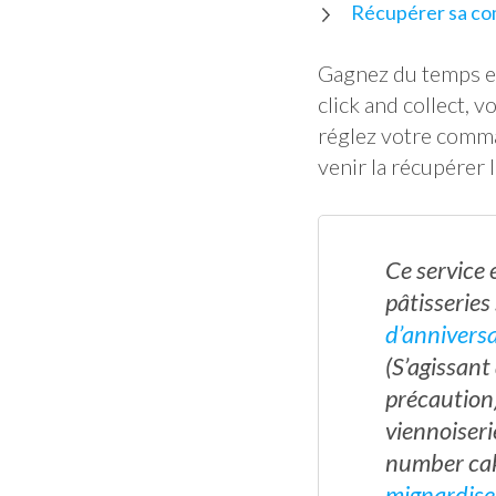
Récupérer sa c
Gagnez du temps e
click and collect,
réglez votre comma
venir la récupérer l
Ce service 
pâtisseries 
d’anniversa
(S’agissant
précaution)
viennoiseri
number cak
mignardise