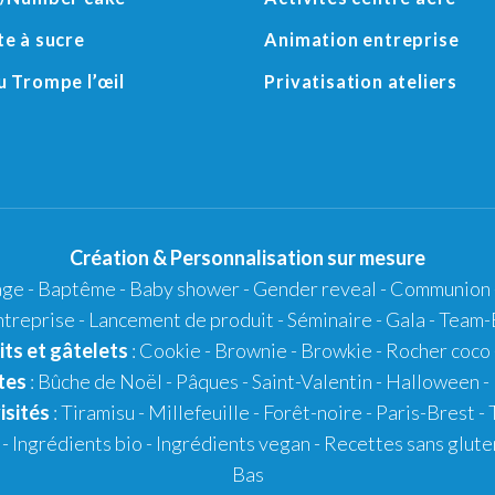
te à sucre
Animation entreprise
 Trompe l’œil
Privatisation ateliers
Création
&
Personnalisation
sur mesure
age
-
Baptême
-
Baby shower
- Gender reveal - Communion 
ntreprise - Lancement de produit - Séminaire - Gala - Team-B
its et gâtelets
:
Cookie
- Brownie - Browkie - Rocher coco 
tes
:
Bûche de Noël
-
Pâques
-
Saint-Valentin
-
Halloween
-
isités
:
Tiramisu
- Millefeuille - Forêt-noire -
Paris-Brest
- 
-
Ingrédients bio
-
Ingrédients vegan
-
Recettes sans glute
Bas