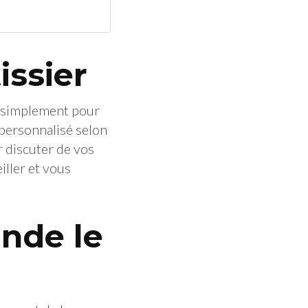
ssier
, simplement pour
personnalisé selon
r discuter de vos
iller et vous
nde le