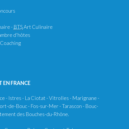
ncours
naire -
BTS
Art Culinaire
mbre d'hôtes
Coaching
T EN FRANCE
ce
-
Istres
-
La Ciotat
-
Vitrolles
-
Marignane
-
ort-de-Bouc
-
Fos-sur-Mer
-
Tarascon
-
Bouc-
partement des Bouches-du-Rhône.