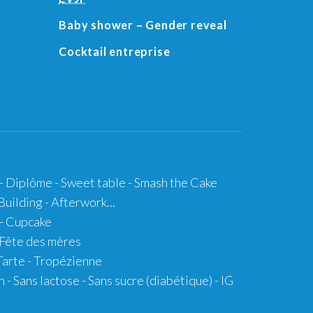
Baby shower
– Gender reveal
Cocktail entreprise
- Diplôme -
Sweet table
-
Smash the Cake
uilding - Afterwork...
-
Cupcake
Fête des mères
Tarte -
Tropézienne
n
- Sans lactose - Sans sucre (diabétique) -
IG