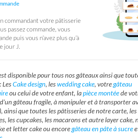
ommande
n commandant votre pâtisserie
 vous passez commande, vous
nde puis vous n’avez plus qu’à
e jour J.
est disponible pour tous nos gâteaux ainsi que tout
: Les
Cake design
, les
wedding cake
, votre
gâteau
ire
ou celui de votre enfant, la
pièce montée
de vot
 d’un gâteau fragile, à manipuler et à transporter 
, ainsi que toutes les pâtisseries de notre carte, les
es, les cupcakes, les macarons et autre layer cake,
e et letter cake ou encore
gâteau en pâte à sucre
e
s
…