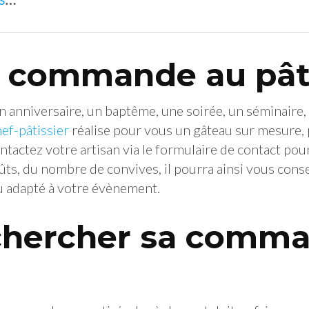
 commande au pâti
n anniversaire, un baptême, une soirée, un séminaire
hef-pâtissier
réalise pour vous un gâteau sur mesure, 
tactez votre artisan via le formulaire de contact pou
ûts, du nombre de convives, il pourra ainsi vous conse
 adapté à votre évènement.
chercher sa comma