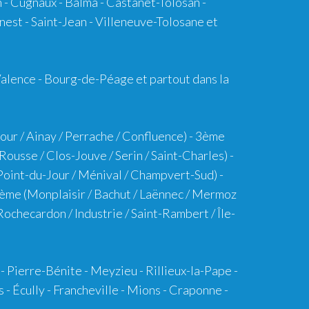
h
-
Cugnaux
-
Balma
-
Castanet-Tolosan
-
nest - Saint-Jean - Villeneuve-Tolosane et
Valence - Bourg-de-Péage et partout dans la
our / Ainay / Perrache / Confluence) -
3ème
Rousse / Clos-Jouve / Serin / Saint-Charles) -
e Point-du-Jour / Ménival / Champvert-Sud) -
ème
(Monplaisir / Bachut / Laënnec / Mermoz
ochecardon / Industrie / Saint-Rambert / Île-
-
Pierre-Bénite
-
Meyzieu
-
Rillieux-la-Pape
-
s
-
Écully
-
Francheville
-
Mions
-
Craponne
-