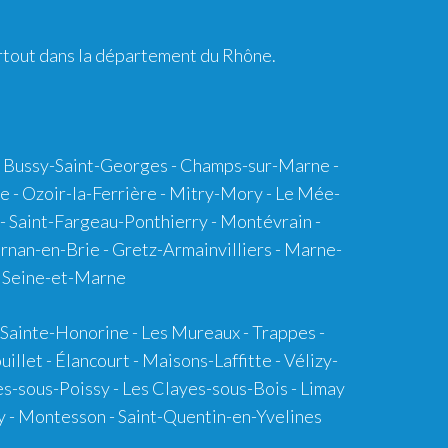
rtout dans la département du Rhône.
s - Bussy-Saint-Georges - Champs-sur-Marne -
e - Ozoir-la-Ferrière - Mitry-Mory - Le Mée-
- Saint-Fargeau-Ponthierry - Montévrain -
urnan-en-Brie - Gretz-Armainvilliers - Marne-
de Seine-et-Marne
s-Sainte-Honorine - Les Mureaux - Trappes -
let - Élancourt - Maisons-Laffitte - Vélizy-
res-sous-Poissy - Les Clayes-sous-Bois - Limay
rcy - Montesson - Saint-Quentin-en-Yvelines