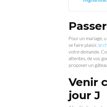
Passer
Pour un mariage, u
se faire plaisir,
le c
votre demande. Con
attentes, de vos go
proposer un gâteau
Venir 
jour J