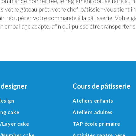
 commande non retirée, le règlement doit se faire au 
 votre gâteau prêt, votre chef-pâtissier vous tient i
nir récupérer votre commande à la pâtisserie. Votre g
n emballage adapté, afin qui puisse être transporter
 designer
Cours de pâtisserie
design
Ateliers enfants
ng cake
Ateliers adultes
/
Layer cake
TAP école primaire
/
Number cake
Activités centre aéré