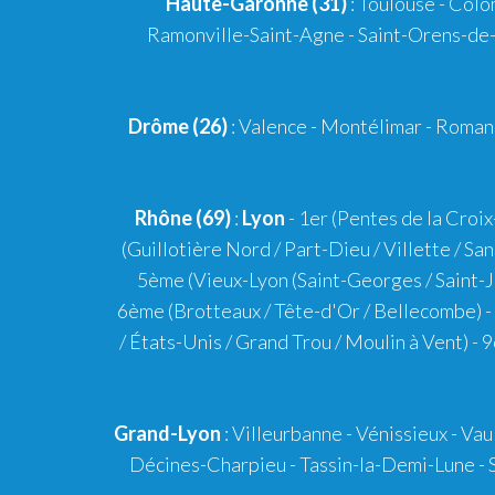
Haute-Garonne (31)
:
Toulouse
-
Colo
Ramonville-Saint-Agne
- Saint-Orens-de-
Drôme (26)
:
Valence
-
Montélimar
-
Romans
Rhône (69)
:
Lyon
-
1er
(Pentes de la Croix
(Guillotière Nord / Part-Dieu / Villette / Sa
5ème
(Vieux-Lyon (Saint-Georges / Saint-Je
6ème
(Brotteaux / Tête-d'Or / Bellecombe) -
/ États-Unis / Grand Trou / Moulin à Vent) -
9
Grand-Lyon
:
Villeurbanne
-
Vénissieux
-
Vau
Décines-Charpieu
-
Tassin-la-Demi-Lune
-