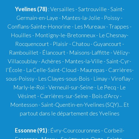
Yvelines (78)
: Versailles - Sartrouville - Saint-
Germain-en-Laye - Mantes-la-Jolie - Poissy -
Conflans-Sainte-Honorine - Les Mureaux - Trappes -
Houilles - Montigny-le-Bretonneux - Le Chesnay-
Rocquencourt - Plaisir - Chatou - Guyancourt -
Rambouillet - Élancourt - Maisons-Laffitte - Vélizy-
Villacoublay - Achères - Mantes-la-Ville - Saint-Cyr-
l'École - La Celle-Saint-Cloud - Maurepas - Carrières-
sous-Poissy - Les Clayes-sous-Bois - Limay - Viroflay -
Marly-le-Roi - Verneuil-sur-Seine - Le Pecq - Le
Vésinet - Carrières-sur-Seine - Bois d'Arcy -
Montesson - Saint-Quentin-en-Yvelines (SQY)... Et
partout dans le département des Yvelines
Essonne (91)
: Évry-Courcouronnes - Corbeil-
Essonnes - Massy - Savigny-sur-Orge - Sainte-