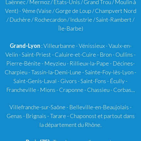
Laënnec / Mermoz / États-Unis / Grand Trou / Moulin à
Vent) -
9ème
(Vaise / Gorge de Loup / Champvert Nord
/ Duchère / Rochecardon / Industrie / Saint-Rambert /
Île-Barbe)
Grand-Lyon
:
Villeurbanne
-
Vénissieux
-
Vaulx-en-
Velin
-
Saint-Priest
-
Caluire-et-Cuire
-
Bron
-
Oullins
-
Pierre-Bénite
-
Meyzieu
-
Rillieux-la-Pape
-
Décines-
Charpieu
-
Tassin-la-Demi-Lune
-
Sainte-Foy-lès-Lyon
-
Saint-Genis-Laval
-
Givors
-
Saint-Fons
-
Écully
-
Francheville
-
Mions
-
Craponne
-
Chassieu
-
Corbas
...
Villefranche-sur-Saône
-
Belleville-en-Beaujolais
-
Genas
-
Brignais
-
Tarare
-
Chaponost
et partout dans
la département du Rhône.