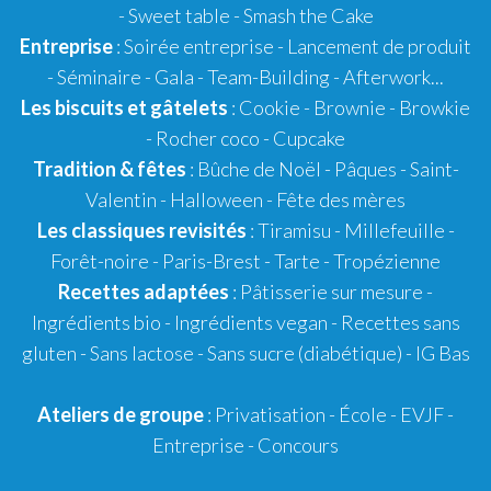
-
Sweet table
-
Smash the Cake
Entreprise
: Soirée entreprise - Lancement de produit
- Séminaire - Gala - Team-Building - Afterwork...
Les biscuits et gâtelets
:
Cookie
- Brownie - Browkie
- Rocher coco -
Cupcake
Tradition & fêtes
:
Bûche de Noël
-
Pâques
-
Saint-
Valentin
-
Halloween
-
Fête des mères
Les classiques revisités
:
Tiramisu
- Millefeuille -
Forêt-noire -
Paris-Brest
- Tarte -
Tropézienne
Recettes adaptées
:
Pâtisserie sur mesure
-
Ingrédients bio
-
Ingrédients vegan
-
Recettes sans
gluten
- Sans lactose - Sans sucre (diabétique) -
IG Bas
Ateliers de groupe
:
Privatisation
- École -
EVJF
-
Entreprise
-
Concours