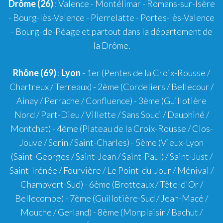
Drôme (26)
:
Valence
-
Montélimar
-
Romans-sur-Isère
- Bourg-lès-Valence - Pierrelatte - Portes-lès-Valence
- Bourg-de-Péage et partout dans la département de
la Drôme.
Rhône (69)
:
Lyon
-
1er
(Pentes de la Croix-Rousse /
Chartreux / Terreaux) -
2ème
(Cordeliers / Bellecour /
Ainay / Perrache / Confluence) -
3ème
(Guillotière
Nord / Part-Dieu / Villette / Sans Souci / Dauphiné /
Montchat) -
4ème
(Plateau de la Croix-Rousse / Clos-
Jouve / Serin / Saint-Charles) -
5ème
(Vieux-Lyon
(Saint-Georges / Saint-Jean / Saint-Paul) / Saint-Just /
Saint-Irénée / Fourvière / Le Point-du-Jour / Ménival /
Champvert-Sud) -
6ème
(Brotteaux / Tête-d'Or /
Bellecombe) -
7ème
(Guillotière-Sud / Jean-Macé /
Mouche / Gerland) -
8ème
(Monplaisir / Bachut /