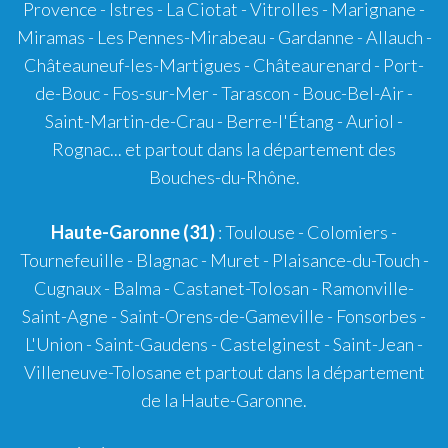
Provence
-
Istres
-
La Ciotat
-
Vitrolles
-
Marignane
-
Miramas
-
Les Pennes-Mirabeau
-
Gardanne
-
Allauch
-
Châteauneuf-les-Martigues
-
Châteaurenard
-
Port-
de-Bouc
-
Fos-sur-Mer
-
Tarascon
-
Bouc-Bel-Air
-
Saint-Martin-de-Crau
-
Berre-l'Étang
-
Auriol
-
Rognac
... et partout dans la département des
Bouches-du-Rhône.
Haute-Garonne (31)
:
Toulouse
-
Colomiers
-
Tournefeuille
-
Blagnac
-
Muret
-
Plaisance-du-Touch
-
Cugnaux
-
Balma
-
Castanet-Tolosan
-
Ramonville-
Saint-Agne
- Saint-Orens-de-Gameville - Fonsorbes -
L'Union - Saint-Gaudens - Castelginest - Saint-Jean -
Villeneuve-Tolosane et partout dans la département
de la Haute-Garonne.