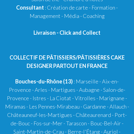
Consultant
:
Création de carte
-
Formation
-
Management
-
Média
-
Coaching
Livraison
-
Click and Collect
COLLECTIF DE PÂTISSIERS/PÂTISSIÈRES CAKE
DESIGNER PARTOUT EN FRANCE
Bouches-du-Rhône (13)
:
Marseille
-
Aix-en-
Provence
-
Arles
-
Martigues
-
Aubagne
-
Salon-de-
Provence
-
Istres
-
La Ciotat
-
Vitrolles
-
Marignane
-
Miramas
-
Les Pennes-Mirabeau
-
Gardanne
-
Allauch
-
Châteauneuf-les-Martigues
-
Châteaurenard
-
Port-
de-Bouc
-
Fos-sur-Mer
-
Tarascon
-
Bouc-Bel-Air
-
Saint-Martin-de-Crau
-
Berre-l'Étang
-
Auriol
-