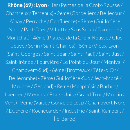
Rhône (69)
:
Lyon
-
1er
(Pentes de la Croix-Rousse /
Chartreux / Terreaux) -
2ème
(Cordeliers / Bellecour /
Ainay / Perrache / Confluence) -
3ème
(Guillotière
Nord / Part-Dieu / Villette / Sans Souci / Dauphiné /
Montchat) -
4ème
(Plateau de la Croix-Rousse / Clos-
Jouve / Serin / Saint-Charles) -
5ème
(Vieux-Lyon
(Saint-Georges / Saint-Jean / Saint-Paul) / Saint-Just /
Saint-Irénée / Fourvière / Le Point-du-Jour / Ménival /
Champvert-Sud) -
6ème
(Brotteaux / Tête-d'Or /
Bellecombe) -
7ème
(Guillotière-Sud / Jean-Macé /
Mouche / Gerland) -
8ème
(Monplaisir / Bachut /
Laënnec / Mermoz / États-Unis / Grand Trou / Moulin à
Vent) -
9ème
(Vaise / Gorge de Loup / Champvert Nord
/ Duchère / Rochecardon / Industrie / Saint-Rambert /
Île-Barbe)