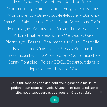
Montigny-lès-Cormeilles - Deuil-la-Barre -
Montmorency - Saint-Gratien - Éragny - Soisy-sous-
Montmorency - Osny - Jouy-le-Moutier - Domont -
Vauréal - Saint-Leu-la-Forêt - Saint-Brice-sous-Forêt -
Montmagny - Arnouville - Persan - Louvres - L'Isle-
Adam - Enghien-les-Bains - Méry-sur-Oise -
Pierrelaye - Fosses - Beaumont-sur-Oise - Ézanville -
Beauchamp - Groslay - Le Plessis-Bouchard -
Bessancourt - Saint-Prix - Écouen - Courdimanche -
Cergy-Pontoise - Roissy CDG... Et partout dans le
département du Val-d'Oise
Les Pâtissiers/Pâtissières
: Paris - Marseille - Nice -
Nous utilisons des cookies pour vous garantir la meilleure
Bordeaux
-
Clermont-Ferrand
...
expérience sur notre site web. Si vous continuez à utiliser ce
site, nous supposerons que vous en êtes satisfait.
OK
Prospection :
Comment se faire connaitre
&
Comment