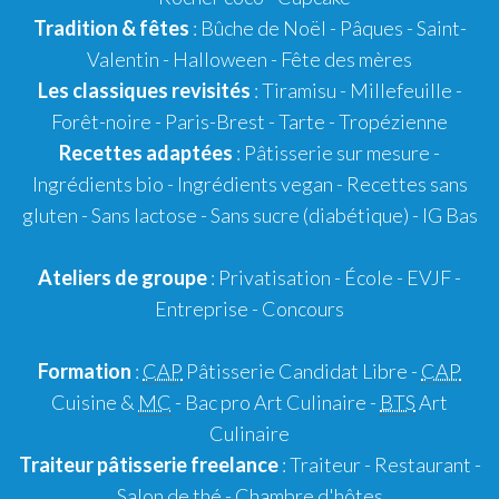
Tradition & fêtes
:
Bûche de Noël
-
Pâques
-
Saint-
Valentin
-
Halloween
-
Fête des mères
Les classiques revisités
:
Tiramisu
- Millefeuille -
Forêt-noire -
Paris-Brest
- Tarte -
Tropézienne
Recettes adaptées
:
Pâtisserie sur mesure
-
Ingrédients bio
-
Ingrédients vegan
-
Recettes sans
gluten
- Sans lactose - Sans sucre (diabétique) -
IG Bas
Ateliers de groupe
:
Privatisation
- École -
EVJF
-
Entreprise
-
Concours
Formation
:
CAP
Pâtisserie Candidat Libre
-
CAP
Cuisine &
MC
- Bac pro Art Culinaire -
BTS
Art
Culinaire
Traiteur pâtisserie
freelance
:
Traiteur
-
Restaurant
-
Salon de thé
-
Chambre d'hôtes