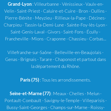
Grand-Lyon
:
Villeurbanne
-
Vénissieux
-
Vaulx-en-
Velin
-
Saint-Priest
-
Caluire-et-Cuire
-
Bron
-
Oullins
-
Pierre-Bénite
-
Meyzieu
-
Rillieux-la-Pape
-
Décines-
Charpieu
-
Tassin-la-Demi-Lune
-
Sainte-Foy-lès-Lyon
-
Saint-Genis-Laval
-
Givors
-
Saint-Fons
-
Écully
-
Francheville
-
Mions
-
Craponne
-
Chassieu
-
Corbas
...
Villefranche-sur-Saône
-
Belleville-en-Beaujolais
-
Genas
-
Brignais
-
Tarare
-
Chaponost
et partout dans
la département du Rhône.
Paris (75)
: Tous les arrondissements.
Seine-et-Marne (77)
: Meaux - Chelles - Melun -
Pontault-Combault - Savigny-le-Temple - Villeparisis -
Bussy-Saint-Georges - Champs-sur-Marne - Roissy-