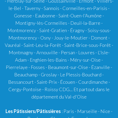
- Herblay-sur-Seine - Goussainville - Ermont - Villiers-
le-Bel - Taverny - Sannois - Cormeilles-en-Parisis -
Gonesse - Eaubonne - Saint-Ouen-l'Aumône -
Montigny-lès-Cormeilles - Deuil-la-Barre -
Montmorency - Saint-Gratien - Éragny - Soisy-sous-
Montmorency - Osny - Jouy-le-Moutier - Domont -
Vauréal - Saint-Leu-la-Forêt - Saint-Brice-sous-Forêt -
Montmagny - Arnouville - Persan - Louvres - L'Isle-
Adam - Enghien-les-Bains - Méry-sur-Oise -
Pierrelaye - Fosses - Beaumont-sur-Oise - Ézanville -
Beauchamp - Groslay - Le Plessis-Bouchard -
Bessancourt - Saint-Prix - Écouen - Courdimanche -
Cergy-Pontoise - Roissy CDG... Et partout dans le
département du Val-d'Oise
Les Pâtissiers/Pâtissières
: Paris - Marseille - Nice -