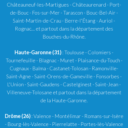
Châteauneuf-les-Martigues
-
Châteaurenard
-
Port-
de-Bouc
-
Fos-sur-Mer
-
Tarascon
-
Bouc-Bel-Air
-
Saint-Martin-de-Crau
-
Berre-l'Étang
-
Auriol
-
Rognac
... et partout dans la département des
Bouches-du-Rhône.
Haute-Garonne (31)
:
Toulouse
-
Colomiers
-
Tournefeuille
-
Blagnac
-
Muret
-
Plaisance-du-Touch
-
Cugnaux
-
Balma
-
Castanet-Tolosan
-
Ramonville-
Saint-Agne
- Saint-Orens-de-Gameville - Fonsorbes -
L'Union - Saint-Gaudens - Castelginest - Saint-Jean -
Villeneuve-Tolosane et partout dans la département
de la Haute-Garonne.
Drôme (26)
:
Valence
-
Montélimar
-
Romans-sur-Isère
- Bourg-lès-Valence - Pierrelatte - Portes-lès-Valence