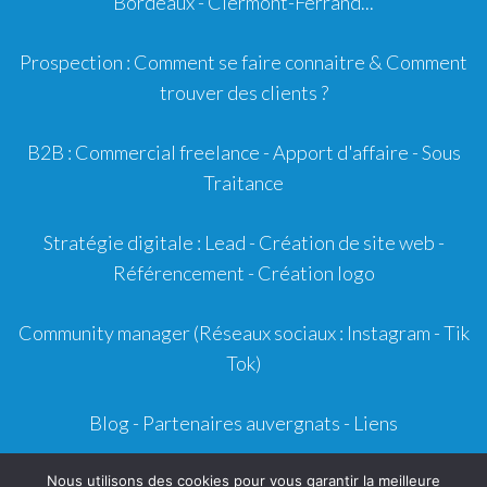
Bordeaux
-
Clermont-Ferrand
...
Prospection :
Comment se faire connaitre
&
Comment
trouver des clients ?
B2B :
Commercial freelance
-
Apport d'affaire
- Sous
Traitance
Stratégie digitale :
Lead
- Création de site web -
Référencement
- Création logo
Community manager
(Réseaux sociaux : Instagram - Tik
Tok)
Blog
-
Partenaires auvergnats
-
Liens
Mentions légales
- CGU - CGV -
Contact
Nous utilisons des cookies pour vous garantir la meilleure