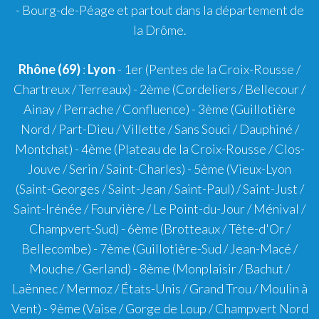
- Bourg-de-Péage et partout dans la département de
la Drôme.
Rhône (69)
:
Lyon
-
1er
(Pentes de la Croix-Rousse /
Chartreux / Terreaux) -
2ème
(Cordeliers / Bellecour /
Ainay / Perrache / Confluence) -
3ème
(Guillotière
Nord / Part-Dieu / Villette / Sans Souci / Dauphiné /
Montchat) -
4ème
(Plateau de la Croix-Rousse / Clos-
Jouve / Serin / Saint-Charles) -
5ème
(Vieux-Lyon
(Saint-Georges / Saint-Jean / Saint-Paul) / Saint-Just /
Saint-Irénée / Fourvière / Le Point-du-Jour / Ménival /
Champvert-Sud) -
6ème
(Brotteaux / Tête-d'Or /
Bellecombe) -
7ème
(Guillotière-Sud / Jean-Macé /
Mouche / Gerland) -
8ème
(Monplaisir / Bachut /
Laënnec / Mermoz / États-Unis / Grand Trou / Moulin à
Vent) -
9ème
(Vaise / Gorge de Loup / Champvert Nord