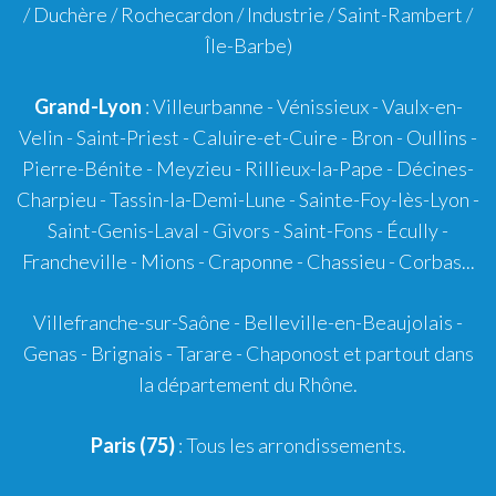
/ Duchère / Rochecardon / Industrie / Saint-Rambert /
Île-Barbe)
Grand-Lyon
:
Villeurbanne
-
Vénissieux
-
Vaulx-en-
Velin
-
Saint-Priest
-
Caluire-et-Cuire
-
Bron
-
Oullins
-
Pierre-Bénite
-
Meyzieu
-
Rillieux-la-Pape
-
Décines-
Charpieu
-
Tassin-la-Demi-Lune
-
Sainte-Foy-lès-Lyon
-
Saint-Genis-Laval
-
Givors
-
Saint-Fons
-
Écully
-
Francheville
-
Mions
-
Craponne
-
Chassieu
-
Corbas
...
Villefranche-sur-Saône
-
Belleville-en-Beaujolais
-
Genas
-
Brignais
-
Tarare
-
Chaponost
et partout dans
la département du Rhône.
Paris (75)
: Tous les arrondissements.