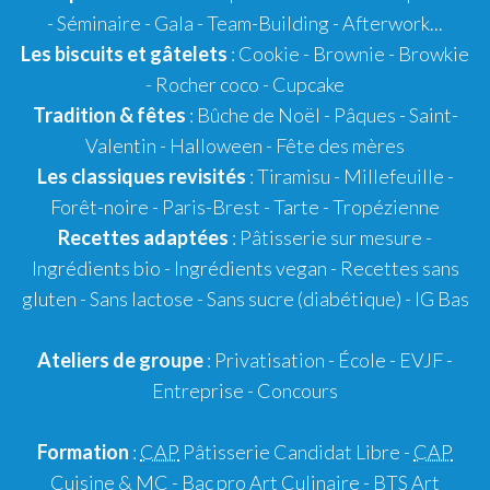
- Séminaire - Gala - Team-Building - Afterwork...
Les biscuits et gâtelets
:
Cookie
- Brownie - Browkie
- Rocher coco -
Cupcake
Tradition & fêtes
:
Bûche de Noël
-
Pâques
-
Saint-
Valentin
-
Halloween
-
Fête des mères
Les classiques revisités
:
Tiramisu
- Millefeuille -
Forêt-noire -
Paris-Brest
- Tarte -
Tropézienne
Recettes adaptées
:
Pâtisserie sur mesure
-
Ingrédients bio
-
Ingrédients vegan
-
Recettes sans
gluten
- Sans lactose - Sans sucre (diabétique) -
IG Bas
Ateliers de groupe
:
Privatisation
- École -
EVJF
-
Entreprise
-
Concours
Formation
:
CAP
Pâtisserie Candidat Libre
-
CAP
Cuisine &
MC
- Bac pro Art Culinaire -
BTS
Art