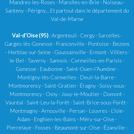
Mandres-les-Roses - Marolles-en-Brie - Noiseau -
Santeny - Périgny... Et partout dans le département du
Val-de-Marne
Val-d'Oise (95)
: Argenteuil - Cergy - Sarcelles -
Garges-lès-Gonesse - Franconville - Pontoise - Bezons
- Herblay-sur-Seine - Goussainville - Ermont - Villiers-
le-Bel - Taverny - Sannois - Cormeilles-en-Parisis -
Gonesse - Eaubonne - Saint-Ouen-l'Aumône -
Montigny-lès-Cormeilles - Deuil-la-Barre -
Montmorency - Saint-Gratien - Éragny - Soisy-sous-
Montmorency - Osny - Jouy-le-Moutier - Domont -
Vauréal - Saint-Leu-la-Forêt - Saint-Brice-sous-Forêt -
Montmagny - Arnouville - Persan - Louvres - L'Isle-
Adam - Enghien-les-Bains - Méry-sur-Oise -
Pierrelaye - Fosses - Beaumont-sur-Oise - Ézanville -