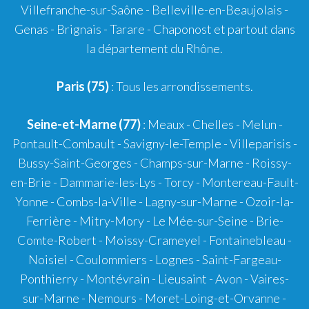
Villefranche-sur-Saône
-
Belleville-en-Beaujolais
-
Genas
-
Brignais
-
Tarare
-
Chaponost
et partout dans
la département du Rhône.
Paris (75)
: Tous les arrondissements.
Seine-et-Marne (77)
: Meaux - Chelles - Melun -
Pontault-Combault - Savigny-le-Temple - Villeparisis -
Bussy-Saint-Georges - Champs-sur-Marne - Roissy-
en-Brie - Dammarie-les-Lys - Torcy - Montereau-Fault-
Yonne - Combs-la-Ville - Lagny-sur-Marne - Ozoir-la-
Ferrière - Mitry-Mory - Le Mée-sur-Seine - Brie-
Comte-Robert - Moissy-Crameyel - Fontainebleau -
Noisiel - Coulommiers - Lognes - Saint-Fargeau-
Ponthierry - Montévrain - Lieusaint - Avon - Vaires-
sur-Marne - Nemours - Moret-Loing-et-Orvanne -