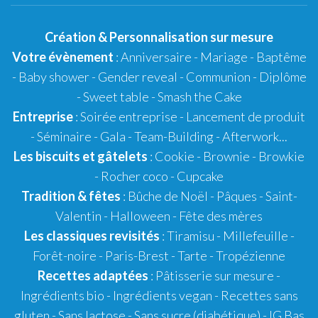
Création
&
Personnalisation
sur mesure
Votre évènement
:
Anniversaire
-
Mariage
-
Baptême
-
Baby shower
- Gender reveal - Communion - Diplôme
-
Sweet table
-
Smash the Cake
Entreprise
: Soirée entreprise - Lancement de produit
- Séminaire - Gala - Team-Building - Afterwork...
Les biscuits et gâtelets
:
Cookie
- Brownie - Browkie
- Rocher coco -
Cupcake
Tradition & fêtes
:
Bûche de Noël
-
Pâques
-
Saint-
Valentin
-
Halloween
-
Fête des mères
Les classiques revisités
:
Tiramisu
- Millefeuille -
Forêt-noire -
Paris-Brest
- Tarte -
Tropézienne
Recettes adaptées
:
Pâtisserie sur mesure
-
Ingrédients bio
-
Ingrédients vegan
-
Recettes sans
gluten
- Sans lactose - Sans sucre (diabétique) -
IG Bas