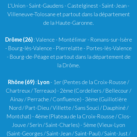
L'Union - Saint-Gaudens - Castelginest - Saint-Jean -
Villeneuve-Tolosane et partout dans la département
de la Haute-Garonne.
Drôme (26)
:
Valence
-
Montélimar
-
Romans-sur-Isère
- Bourg-lès-Valence - Pierrelatte - Portes-lès-Valence
- Bourg-de-Péage et partout dans la département de
la Drôme.
Rhône (69)
:
Lyon
-
1er
(Pentes de la Croix-Rousse /
Chartreux / Terreaux) -
2ème
(Cordeliers / Bellecour /
Ainay / Perrache / Confluence) -
3ème
(Guillotière
Nord / Part-Dieu / Villette / Sans Souci / Dauphiné /
Montchat) -
4ème
(Plateau de la Croix-Rousse / Clos-
Jouve / Serin / Saint-Charles) -
5ème
(Vieux-Lyon
(Saint-Georges / Saint-Jean / Saint-Paul) / Saint-Just /