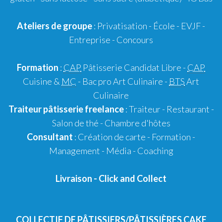
Ateliers de groupe
:
Privatisation
- École -
EVJF
-
Entreprise
-
Concours
Formation
:
CAP
Pâtisserie Candidat Libre
-
CAP
Cuisine &
MC
- Bac pro Art Culinaire -
BTS
Art
Culinaire
Traiteur pâtisserie
freelance
:
Traiteur
-
Restaurant
-
Salon de thé
-
Chambre d'hôtes
Consultant
:
Création de carte
-
Formation
-
Management
-
Média
-
Coaching
Livraison
-
Click and Collect
COLLECTIF DE PÂTISSIERS/PÂTISSIÈRES CAKE