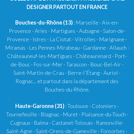
DESIGNER PARTOUT EN FRANCE
Bouches-du-Rhône (13)
:
Marseille
-
Aix-en-
Provence
-
Arles
-
Martigues
-
Aubagne
-
Salon-de-
Provence
-
Istres
-
La Ciotat
-
Vitrolles
-
Marignane
-
Miramas
-
Les Pennes-Mirabeau
-
Gardanne
-
Allauch
-
Châteauneuf-les-Martigues
-
Châteaurenard
-
Port-
de-Bouc
-
Fos-sur-Mer
-
Tarascon
-
Bouc-Bel-Air
-
Saint-Martin-de-Crau
-
Berre-l'Étang
-
Auriol
-
Rognac
... et partout dans la département des
Bouches-du-Rhône.
Haute-Garonne (31)
:
Toulouse
-
Colomiers
-
Tournefeuille
-
Blagnac
-
Muret
-
Plaisance-du-Touch
-
Cugnaux
-
Balma
-
Castanet-Tolosan
-
Ramonville-
Saint-Agne
- Saint-Orens-de-Gameville - Fonsorbes -