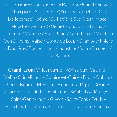
Saint-Irénée / Fourvière / Le Point-du-Jour / Ménival /
Champvert-Sud) -
6ème
(Brotteaux / Tête-d'Or /
Bellecombe) -
7ème
(Guillotière-Sud / Jean-Macé /
Mouche / Gerland) -
8ème
(Monplaisir / Bachut /
Laënnec / Mermoz / États-Unis / Grand Trou / Moulin à
Vent) -
9ème
(Vaise / Gorge de Loup / Champvert Nord
/ Duchère / Rochecardon / Industrie / Saint-Rambert /
Île-Barbe)
Grand-Lyon
:
Villeurbanne
-
Vénissieux
-
Vaulx-en-
Velin
-
Saint-Priest
-
Caluire-et-Cuire
-
Bron
-
Oullins
-
Pierre-Bénite
-
Meyzieu
-
Rillieux-la-Pape
-
Décines-
Charpieu
-
Tassin-la-Demi-Lune
-
Sainte-Foy-lès-Lyon
-
Saint-Genis-Laval
-
Givors
-
Saint-Fons
-
Écully
-
Francheville
-
Mions
-
Craponne
-
Chassieu
-
Corbas
...