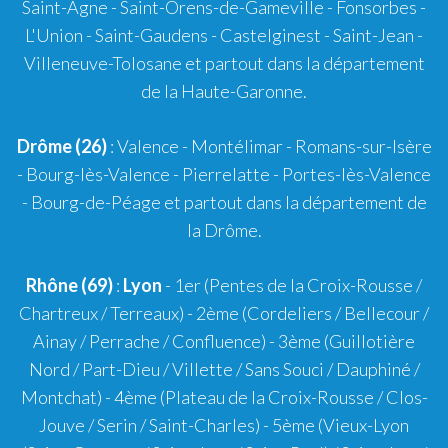
Saint-Agne
- Saint-Orens-de-Gameville - Fonsorbes -
L'Union - Saint-Gaudens - Castelginest - Saint-Jean -
Villeneuve-Tolosane et partout dans la département
de la Haute-Garonne.
Drôme (26)
:
Valence
-
Montélimar
-
Romans-sur-Isère
- Bourg-lès-Valence - Pierrelatte - Portes-lès-Valence
- Bourg-de-Péage et partout dans la département de
la Drôme.
Rhône (69)
:
Lyon
-
1er
(Pentes de la Croix-Rousse /
Chartreux / Terreaux) -
2ème
(Cordeliers / Bellecour /
Ainay / Perrache / Confluence) -
3ème
(Guillotière
Nord / Part-Dieu / Villette / Sans Souci / Dauphiné /
Montchat) -
4ème
(Plateau de la Croix-Rousse / Clos-
Jouve / Serin / Saint-Charles) -
5ème
(Vieux-Lyon