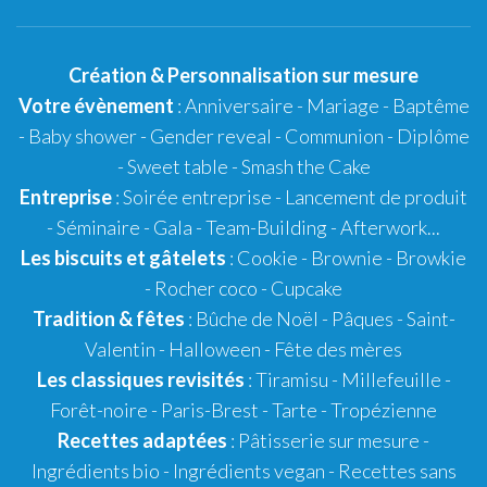
Création
&
Personnalisation
sur mesure
Votre évènement
:
Anniversaire
-
Mariage
-
Baptême
-
Baby shower
- Gender reveal - Communion - Diplôme
-
Sweet table
-
Smash the Cake
Entreprise
: Soirée entreprise - Lancement de produit
- Séminaire - Gala - Team-Building - Afterwork...
Les biscuits et gâtelets
:
Cookie
- Brownie - Browkie
- Rocher coco -
Cupcake
Tradition & fêtes
:
Bûche de Noël
-
Pâques
-
Saint-
Valentin
-
Halloween
-
Fête des mères
Les classiques revisités
:
Tiramisu
- Millefeuille -
Forêt-noire -
Paris-Brest
- Tarte -
Tropézienne
Recettes adaptées
:
Pâtisserie sur mesure
-
Ingrédients bio
-
Ingrédients vegan
-
Recettes sans