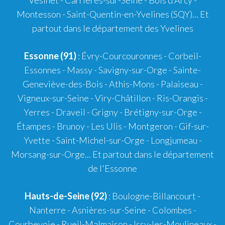
Montesson - Saint-Quentin-en-Yvelines (SQY)... Et
partout dans le département des Yvelines
Essonne (91)
: Évry-Courcouronnes - Corbeil-
Essonnes - Massy - Savigny-sur-Orge - Sainte-
Geneviève-des-Bois - Athis-Mons - Palaiseau -
Vigneux-sur-Seine - Viry-Châtillon - Ris-Orangis -
Yerres - Draveil - Grigny - Brétigny-sur-Orge -
Étampes - Brunoy - Les Ulis - Montgeron - Gif-sur-
Yvette - Saint-Michel-sur-Orge - Longjumeau -
Morsang-sur-Orge... Et partout dans le département
de l'Essonne
Hauts-de-Seine (92)
: Boulogne-Billancourt -
Nanterre - Asnières-sur-Seine - Colombes -
Courbevoie - Rueil-Malmaison - Issy-les-Moulineaux -