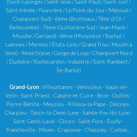
(Saint-Georges / Saint-Jean / Saint-Paul) / Saint-Just /
Saint-Irénée / Fourvière / Le Point-du-Jour / Ménival /
Champvert-Sud) -
6ème
(Brotteaux / Tête-d'Or /
Bellecombe) -
7ème
(Guillotière-Sud / Jean-Macé /
Mouche / Gerland) -
8ème
(Monplaisir / Bachut /
Laënnec / Mermoz / États-Unis / Grand Trou / Moulin à
Vent) -
9ème
(Vaise / Gorge de Loup / Champvert Nord
/ Duchère / Rochecardon / Industrie / Saint-Rambert /
Île-Barbe)
Grand-Lyon
:
Villeurbanne
-
Vénissieux
-
Vaulx-en-
Velin
-
Saint-Priest
-
Caluire-et-Cuire
-
Bron
-
Oullins
-
Pierre-Bénite
-
Meyzieu
-
Rillieux-la-Pape
-
Décines-
Charpieu
-
Tassin-la-Demi-Lune
-
Sainte-Foy-lès-Lyon
-
Saint-Genis-Laval
-
Givors
-
Saint-Fons
-
Écully
-
Francheville
-
Mions
-
Craponne
-
Chassieu
-
Corbas
...