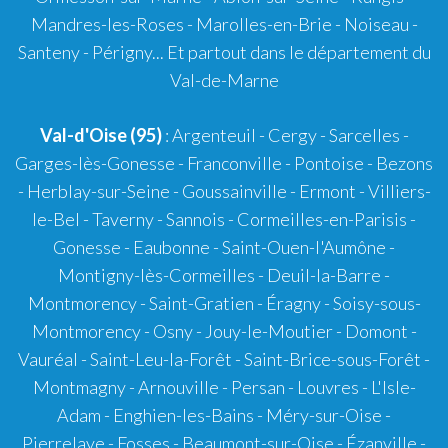
Mandres-les-Roses - Marolles-en-Brie - Noiseau -
Santeny - Périgny... Et partout dans le département du
Val-de-Marne
Val-d'Oise (95)
: Argenteuil - Cergy - Sarcelles -
Garges-lès-Gonesse - Franconville - Pontoise - Bezons
- Herblay-sur-Seine - Goussainville - Ermont - Villiers-
le-Bel - Taverny - Sannois - Cormeilles-en-Parisis -
Gonesse - Eaubonne - Saint-Ouen-l'Aumône -
Montigny-lès-Cormeilles - Deuil-la-Barre -
Montmorency - Saint-Gratien - Éragny - Soisy-sous-
Montmorency - Osny - Jouy-le-Moutier - Domont -
Vauréal - Saint-Leu-la-Forêt - Saint-Brice-sous-Forêt -
Montmagny - Arnouville - Persan - Louvres - L'Isle-
Adam - Enghien-les-Bains - Méry-sur-Oise -
Pierrelaye - Fosses - Beaumont-sur-Oise - Ézanville -