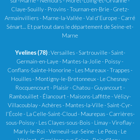
sur-Marne - Nemours - Moret-Loing-et-Orvanne -
Claye-Souilly - Provins - Tournan-en-Brie - Gretz-
Armainvilliers - Marne-la-Vallée - Val d'Europe - Carré
Sénart... Et partout dans le département de Seine-et-
Marne
Yvelines (78)
: Versailles - Sartrouville - Saint-
Germain-en-Laye - Mantes-la-Jolie - Poissy -
Conflans-Sainte-Honorine - Les Mureaux - Trappes -
Houilles - Montigny-le-Bretonneux - Le Chesnay-
Rocquencourt - Plaisir - Chatou - Guyancourt -
Rambouillet - Élancourt - Maisons-Laffitte - Vélizy-
Villacoublay - Achères - Mantes-la-Ville - Saint-Cyr-
l'École - La Celle-Saint-Cloud - Maurepas - Carrières-
sous-Poissy - Les Clayes-sous-Bois - Limay - Viroflay -
Marly-le-Roi - Verneuil-sur-Seine - Le Pecq - Le
Vésinet - Carrières-sur-Seine - Bois d'Arcy -