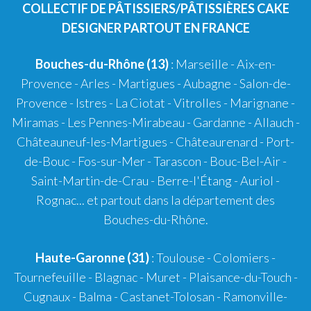
COLLECTIF DE PÂTISSIERS/PÂTISSIÈRES CAKE
DESIGNER PARTOUT EN FRANCE
Bouches-du-Rhône (13)
:
Marseille
-
Aix-en-
Provence
-
Arles
-
Martigues
-
Aubagne
-
Salon-de-
Provence
-
Istres
-
La Ciotat
-
Vitrolles
-
Marignane
-
Miramas
-
Les Pennes-Mirabeau
-
Gardanne
-
Allauch
-
Châteauneuf-les-Martigues
-
Châteaurenard
-
Port-
de-Bouc
-
Fos-sur-Mer
-
Tarascon
-
Bouc-Bel-Air
-
Saint-Martin-de-Crau
-
Berre-l'Étang
-
Auriol
-
Rognac
... et partout dans la département des
Bouches-du-Rhône.
Haute-Garonne (31)
:
Toulouse
-
Colomiers
-
Tournefeuille
-
Blagnac
-
Muret
-
Plaisance-du-Touch
-
Cugnaux
-
Balma
-
Castanet-Tolosan
-
Ramonville-