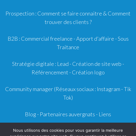
Prospection :
Comment se faire connaitre
&
Comment
trouver des clients ?
B2B :
Commercial freelance
-
Apport d'affaire
- Sous
Traitance
Stratégie digitale :
Lead
- Création de site web -
Référencement
- Création logo
Community manager
(Réseaux sociaux : Instagram - Tik
Tok)
Blog
-
Partenaires auvergnats
-
Liens
Mentions légales
- CGU - CGV -
Contact
Nous utilisons des cookies pour vous garantir la meilleure