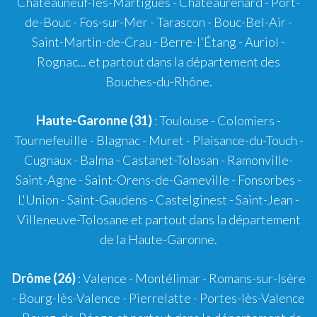
Châteauneuf-les-Martigues
-
Châteaurenard
-
Port-
de-Bouc
-
Fos-sur-Mer
-
Tarascon
-
Bouc-Bel-Air
-
Saint-Martin-de-Crau
-
Berre-l'Étang
-
Auriol
-
Rognac
... et partout dans la département des
Bouches-du-Rhône.
Haute-Garonne (31)
:
Toulouse
-
Colomiers
-
Tournefeuille
-
Blagnac
-
Muret
-
Plaisance-du-Touch
-
Cugnaux
-
Balma
-
Castanet-Tolosan
-
Ramonville-
Saint-Agne
- Saint-Orens-de-Gameville - Fonsorbes -
L'Union - Saint-Gaudens - Castelginest - Saint-Jean -
Villeneuve-Tolosane et partout dans la département
de la Haute-Garonne.
Drôme (26)
:
Valence
-
Montélimar
-
Romans-sur-Isère
- Bourg-lès-Valence - Pierrelatte - Portes-lès-Valence