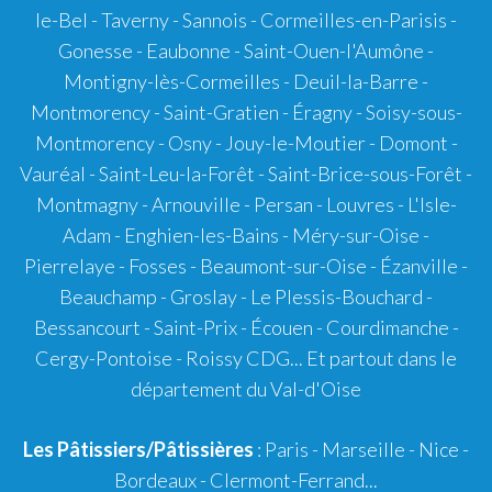
le-Bel - Taverny - Sannois - Cormeilles-en-Parisis -
Gonesse - Eaubonne - Saint-Ouen-l'Aumône -
Montigny-lès-Cormeilles - Deuil-la-Barre -
Montmorency - Saint-Gratien - Éragny - Soisy-sous-
Montmorency - Osny - Jouy-le-Moutier - Domont -
Vauréal - Saint-Leu-la-Forêt - Saint-Brice-sous-Forêt -
Montmagny - Arnouville - Persan - Louvres - L'Isle-
Adam - Enghien-les-Bains - Méry-sur-Oise -
Pierrelaye - Fosses - Beaumont-sur-Oise - Ézanville -
Beauchamp - Groslay - Le Plessis-Bouchard -
Bessancourt - Saint-Prix - Écouen - Courdimanche -
Cergy-Pontoise - Roissy CDG... Et partout dans le
département du Val-d'Oise
Les Pâtissiers/Pâtissières
: Paris - Marseille - Nice -
Bordeaux
-
Clermont-Ferrand
...