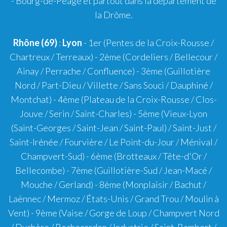
- Bourg-de-Péage et partout dans la département de
la Drôme.
Rhône (69)
:
Lyon
-
1er
(Pentes de la Croix-Rousse /
Chartreux / Terreaux) -
2ème
(Cordeliers / Bellecour /
Ainay / Perrache / Confluence) -
3ème
(Guillotière
Nord / Part-Dieu / Villette / Sans Souci / Dauphiné /
Montchat) -
4ème
(Plateau de la Croix-Rousse / Clos-
Jouve / Serin / Saint-Charles) -
5ème
(Vieux-Lyon
(Saint-Georges / Saint-Jean / Saint-Paul) / Saint-Just /
Saint-Irénée / Fourvière / Le Point-du-Jour / Ménival /
Champvert-Sud) -
6ème
(Brotteaux / Tête-d'Or /
Bellecombe) -
7ème
(Guillotière-Sud / Jean-Macé /
Mouche / Gerland) -
8ème
(Monplaisir / Bachut /
Laënnec / Mermoz / États-Unis / Grand Trou / Moulin à
Vent) -
9ème
(Vaise / Gorge de Loup / Champvert Nord
/ Duchère / Rochecardon / Industrie / Saint-Rambert /