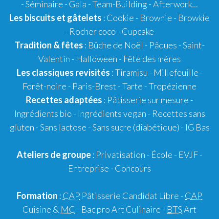
- Séminaire - Gala - Team-Building - Afterwork...
Les biscuits et gâtelets
:
Cookie
- Brownie - Browkie
- Rocher coco -
Cupcake
Tradition & fêtes
:
Bûche de Noël
-
Pâques
-
Saint-
Valentin
-
Halloween
-
Fête des mères
Les classiques revisités
:
Tiramisu
- Millefeuille -
Forêt-noire -
Paris-Brest
- Tarte -
Tropézienne
Recettes adaptées
:
Pâtisserie sur mesure
-
Ingrédients bio
-
Ingrédients vegan
-
Recettes sans
gluten
- Sans lactose - Sans sucre (diabétique) -
IG Bas
Ateliers de groupe
:
Privatisation
- École -
EVJF
-
Entreprise
-
Concours
Formation
:
CAP
Pâtisserie Candidat Libre
-
CAP
Cuisine &
MC
- Bac pro Art Culinaire -
BTS
Art