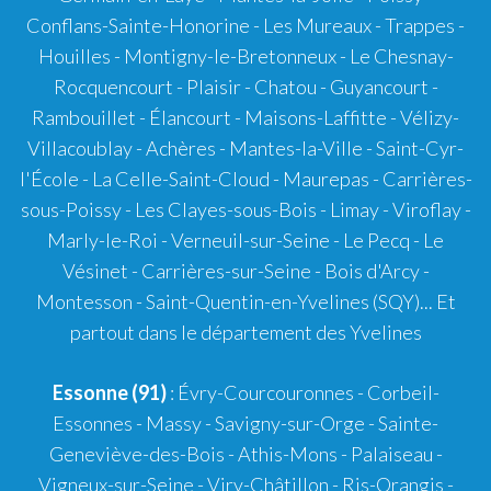
Conflans-Sainte-Honorine - Les Mureaux - Trappes -
Houilles - Montigny-le-Bretonneux - Le Chesnay-
Rocquencourt - Plaisir - Chatou - Guyancourt -
Rambouillet - Élancourt - Maisons-Laffitte - Vélizy-
Villacoublay - Achères - Mantes-la-Ville - Saint-Cyr-
l'École - La Celle-Saint-Cloud - Maurepas - Carrières-
sous-Poissy - Les Clayes-sous-Bois - Limay - Viroflay -
Marly-le-Roi - Verneuil-sur-Seine - Le Pecq - Le
Vésinet - Carrières-sur-Seine - Bois d'Arcy -
Montesson - Saint-Quentin-en-Yvelines (SQY)... Et
partout dans le département des Yvelines
Essonne (91)
: Évry-Courcouronnes - Corbeil-
Essonnes - Massy - Savigny-sur-Orge - Sainte-
Geneviève-des-Bois - Athis-Mons - Palaiseau -
Vigneux-sur-Seine - Viry-Châtillon - Ris-Orangis -