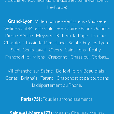
Île-Barbe)
Grand-Lyon
:
Villeurbanne
-
Vénissieux
-
Vaulx-en-
Velin
-
Saint-Priest
-
Caluire-et-Cuire
-
Bron
-
Oullins
-
Pierre-Bénite
-
Meyzieu
-
Rillieux-la-Pape
-
Décines-
Charpieu
-
Tassin-la-Demi-Lune
-
Sainte-Foy-lès-Lyon
-
Saint-Genis-Laval
-
Givors
-
Saint-Fons
-
Écully
-
Francheville
-
Mions
-
Craponne
-
Chassieu
-
Corbas
...
Villefranche-sur-Saône
-
Belleville-en-Beaujolais
-
Genas
-
Brignais
-
Tarare
-
Chaponost
et partout dans
la département du Rhône.
Paris (75)
: Tous les arrondissements.
Seine-et-Marne (77)
: Meaux - Chelles - Melun -