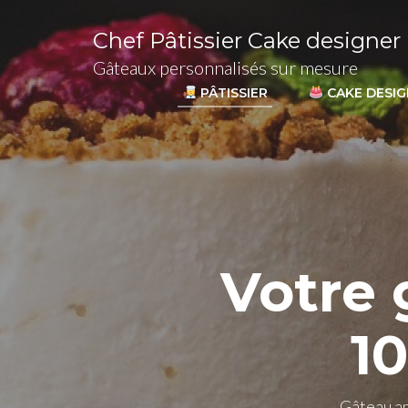
Chef Pâtissier Cake designer
Gâteaux personnalisés sur mesure
PÂTISSIER
CAKE DESI
Votre 
1
Gâteau an