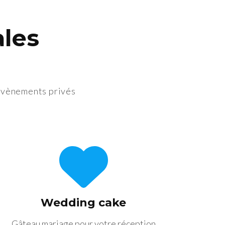
ales
 évènements privés
Wedding cake
Gâteau mariage pour votre réception