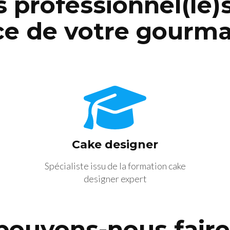
 professionnel(le)
ce de votre gourm
Cake designer
Spécialiste issu de la formation cake
designer expert
pouvons-nous faire