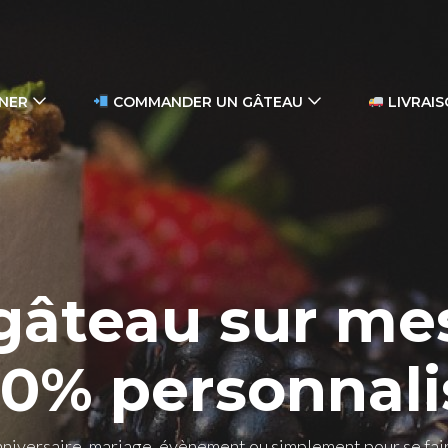
GNER
COMMANDER UN GÂTEAU
LIVRAIS
gâteau sur me
00% personnali
niversaire, mariage, évènement ou simplement pour se faire 