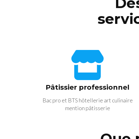
Des
servi
Pâtissier professionnel
Bac pro et BTS hôtellerie art culinaire
mention pâtisserie
Que 