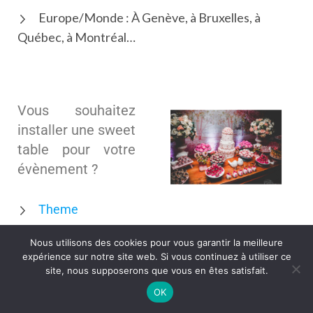
Europe/Monde : À Genève, à Bruxelles, à
Québec, à Montréal…
Vous souhaitez
installer une sweet
table pour votre
évènement ?
Theme
Nous utilisons des cookies pour vous garantir la meilleure
Décoration
expérience sur notre site web. Si vous continuez à utiliser ce
site, nous supposerons que vous en êtes satisfait.
Niveaux
OK