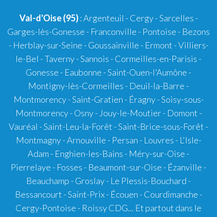
Val-d'Oise (95)
: Argenteuil - Cergy - Sarcelles -
Garges-lès-Gonesse - Franconville - Pontoise - Bezons
- Herblay-sur-Seine - Goussainville - Ermont - Villiers-
le-Bel - Taverny - Sannois - Cormeilles-en-Parisis -
Gonesse - Eaubonne - Saint-Ouen-l'Aumône -
Montigny-lès-Cormeilles - Deuil-la-Barre -
Montmorency - Saint-Gratien - Éragny - Soisy-sous-
Montmorency - Osny - Jouy-le-Moutier - Domont -
Vauréal - Saint-Leu-la-Forêt - Saint-Brice-sous-Forêt -
Montmagny - Arnouville - Persan - Louvres - L'Isle-
Adam - Enghien-les-Bains - Méry-sur-Oise -
Pierrelaye - Fosses - Beaumont-sur-Oise - Ézanville -
Beauchamp - Groslay - Le Plessis-Bouchard -
Bessancourt - Saint-Prix - Écouen - Courdimanche -
Cergy-Pontoise - Roissy CDG... Et partout dans le