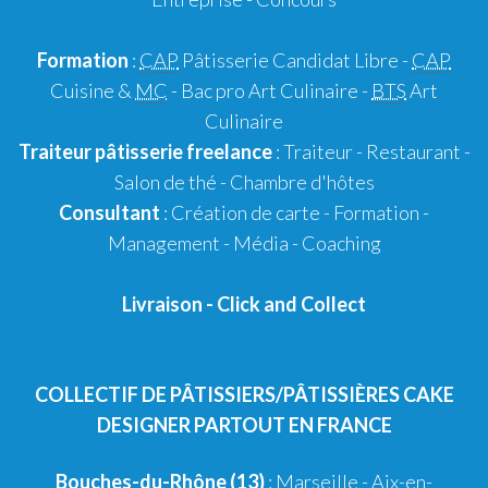
Formation
:
CAP
Pâtisserie Candidat Libre
-
CAP
Cuisine &
MC
- Bac pro Art Culinaire -
BTS
Art
Culinaire
Traiteur pâtisserie
freelance
:
Traiteur
-
Restaurant
-
Salon de thé
-
Chambre d'hôtes
Consultant
:
Création de carte
-
Formation
-
Management
-
Média
-
Coaching
Livraison
-
Click and Collect
COLLECTIF DE PÂTISSIERS/PÂTISSIÈRES CAKE
DESIGNER PARTOUT EN FRANCE
Bouches-du-Rhône (13)
:
Marseille
-
Aix-en-