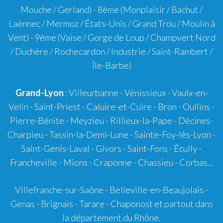
Mouche / Gerland) -
8ème
(Monplaisir / Bachut /
Laënnec / Mermoz / États-Unis / Grand Trou / Moulin à
Vent) -
9ème
(Vaise / Gorge de Loup / Champvert Nord
/ Duchère / Rochecardon / Industrie / Saint-Rambert /
Île-Barbe)
Grand-Lyon
:
Villeurbanne
-
Vénissieux
-
Vaulx-en-
Velin
-
Saint-Priest
-
Caluire-et-Cuire
-
Bron
-
Oullins
-
Pierre-Bénite
-
Meyzieu
-
Rillieux-la-Pape
-
Décines-
Charpieu
-
Tassin-la-Demi-Lune
-
Sainte-Foy-lès-Lyon
-
Saint-Genis-Laval
-
Givors
-
Saint-Fons
-
Écully
-
Francheville
-
Mions
-
Craponne
-
Chassieu
-
Corbas
...
Villefranche-sur-Saône
-
Belleville-en-Beaujolais
-
Genas
-
Brignais
-
Tarare
-
Chaponost
et partout dans
la département du Rhône.