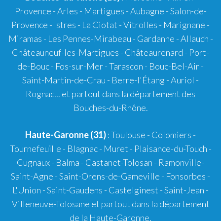
Provence
-
Arles
-
Martigues
-
Aubagne
-
Salon-de-
Provence
-
Istres
-
La Ciotat
-
Vitrolles
-
Marignane
-
Miramas
-
Les Pennes-Mirabeau
-
Gardanne
-
Allauch
-
Châteauneuf-les-Martigues
-
Châteaurenard
-
Port-
de-Bouc
-
Fos-sur-Mer
-
Tarascon
-
Bouc-Bel-Air
-
Saint-Martin-de-Crau
-
Berre-l'Étang
-
Auriol
-
Rognac
... et partout dans la département des
Bouches-du-Rhône.
Haute-Garonne (31)
:
Toulouse
-
Colomiers
-
Tournefeuille
-
Blagnac
-
Muret
-
Plaisance-du-Touch
-
Cugnaux
-
Balma
-
Castanet-Tolosan
-
Ramonville-
Saint-Agne
- Saint-Orens-de-Gameville - Fonsorbes -
L'Union - Saint-Gaudens - Castelginest - Saint-Jean -
Villeneuve-Tolosane et partout dans la département
de la Haute-Garonne.