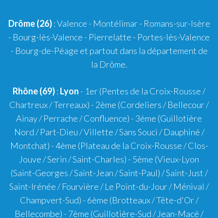
Drôme (26)
:
Valence
-
Montélimar
-
Romans-sur-Isère
- Bourg-lès-Valence - Pierrelatte - Portes-lès-Valence
- Bourg-de-Péage et partout dans la département de
la Drôme.
Rhône (69)
:
Lyon
-
1er
(Pentes de la Croix-Rousse /
Chartreux / Terreaux) -
2ème
(Cordeliers / Bellecour /
Ainay / Perrache / Confluence) -
3ème
(Guillotière
Nord / Part-Dieu / Villette / Sans Souci / Dauphiné /
Montchat) -
4ème
(Plateau de la Croix-Rousse / Clos-
Jouve / Serin / Saint-Charles) -
5ème
(Vieux-Lyon
(Saint-Georges / Saint-Jean / Saint-Paul) / Saint-Just /
Saint-Irénée / Fourvière / Le Point-du-Jour / Ménival /
Champvert-Sud) -
6ème
(Brotteaux / Tête-d'Or /
Bellecombe) -
7ème
(Guillotière-Sud / Jean-Macé /