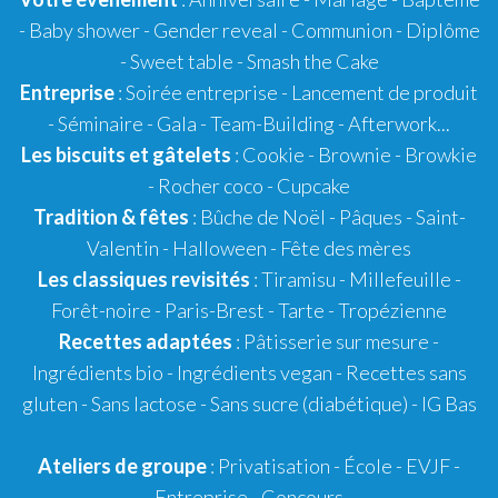
-
Baby shower
- Gender reveal - Communion - Diplôme
-
Sweet table
-
Smash the Cake
Entreprise
: Soirée entreprise - Lancement de produit
- Séminaire - Gala - Team-Building - Afterwork...
Les biscuits et gâtelets
:
Cookie
- Brownie - Browkie
- Rocher coco -
Cupcake
Tradition & fêtes
:
Bûche de Noël
-
Pâques
-
Saint-
Valentin
-
Halloween
-
Fête des mères
Les classiques revisités
:
Tiramisu
- Millefeuille -
Forêt-noire -
Paris-Brest
- Tarte -
Tropézienne
Recettes adaptées
:
Pâtisserie sur mesure
-
Ingrédients bio
-
Ingrédients vegan
-
Recettes sans
gluten
- Sans lactose - Sans sucre (diabétique) -
IG Bas
Ateliers de groupe
:
Privatisation
- École -
EVJF
-
Entreprise
-
Concours