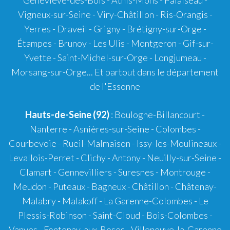
Vigneux-sur-Seine - Viry-Châtillon - Ris-Orangis -
Yerres - Draveil - Grigny - Brétigny-sur-Orge -
Étampes - Brunoy - Les Ulis - Montgeron - Gif-sur-
Yvette - Saint-Michel-sur-Orge - Longjumeau -
Morsang-sur-Orge... Et partout dans le département
de l'Essonne
Hauts-de-Seine (92)
: Boulogne-Billancourt -
Nanterre - Asnières-sur-Seine - Colombes -
Courbevoie - Rueil-Malmaison - Issy-les-Moulineaux -
Levallois-Perret - Clichy - Antony - Neuilly-sur-Seine -
Clamart - Gennevilliers - Suresnes - Montrouge -
Meudon - Puteaux - Bagneux - Châtillon - Châtenay-
Malabry - Malakoff - La Garenne-Colombes - Le
Plessis-Robinson - Saint-Cloud - Bois-Colombes -
Vanves - Fontenay-aux-Roses - Villeneuve-la-Garenne