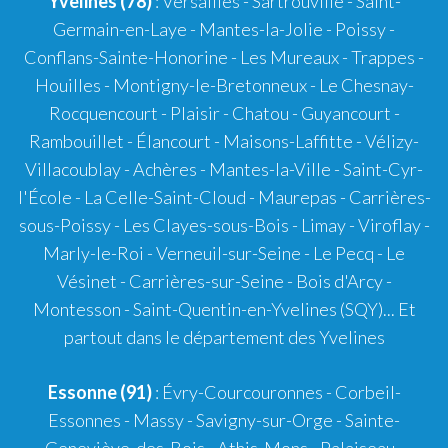
Yvelines (78)
: Versailles - Sartrouville - Saint-
Germain-en-Laye - Mantes-la-Jolie - Poissy -
Conflans-Sainte-Honorine - Les Mureaux - Trappes -
Houilles - Montigny-le-Bretonneux - Le Chesnay-
Rocquencourt - Plaisir - Chatou - Guyancourt -
Rambouillet - Élancourt - Maisons-Laffitte - Vélizy-
Villacoublay - Achères - Mantes-la-Ville - Saint-Cyr-
l'École - La Celle-Saint-Cloud - Maurepas - Carrières-
sous-Poissy - Les Clayes-sous-Bois - Limay - Viroflay -
Marly-le-Roi - Verneuil-sur-Seine - Le Pecq - Le
Vésinet - Carrières-sur-Seine - Bois d'Arcy -
Montesson - Saint-Quentin-en-Yvelines (SQY)... Et
partout dans le département des Yvelines
Essonne (91)
: Évry-Courcouronnes - Corbeil-
Essonnes - Massy - Savigny-sur-Orge - Sainte-
Geneviève-des-Bois - Athis-Mons - Palaiseau -