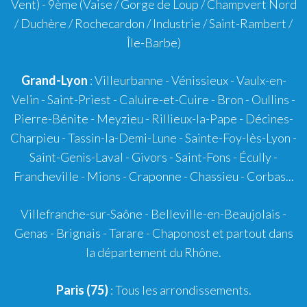
Vent) -
9ème
(Vaise / Gorge de Loup / Champvert Nord
/ Duchère / Rochecardon / Industrie / Saint-Rambert /
Île-Barbe)
Grand-Lyon
:
Villeurbanne
-
Vénissieux
-
Vaulx-en-
Velin
-
Saint-Priest
-
Caluire-et-Cuire
-
Bron
-
Oullins
-
Pierre-Bénite
-
Meyzieu
-
Rillieux-la-Pape
-
Décines-
Charpieu
-
Tassin-la-Demi-Lune
-
Sainte-Foy-lès-Lyon
-
Saint-Genis-Laval
-
Givors
-
Saint-Fons
-
Écully
-
Francheville
-
Mions
-
Craponne
-
Chassieu
-
Corbas
...
Villefranche-sur-Saône
-
Belleville-en-Beaujolais
-
Genas
-
Brignais
-
Tarare
-
Chaponost
et partout dans
la département du Rhône.
Paris (75)
: Tous les arrondissements.