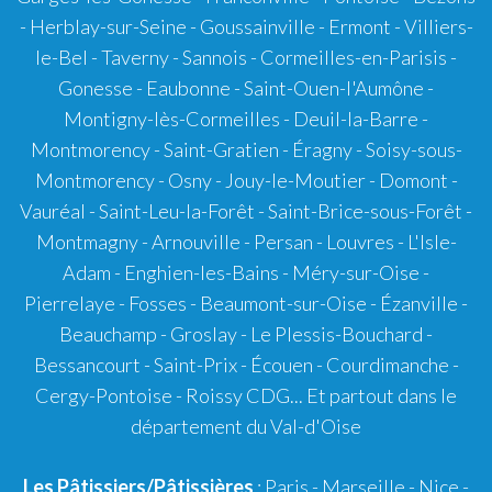
- Herblay-sur-Seine - Goussainville - Ermont - Villiers-
le-Bel - Taverny - Sannois - Cormeilles-en-Parisis -
Gonesse - Eaubonne - Saint-Ouen-l'Aumône -
Montigny-lès-Cormeilles - Deuil-la-Barre -
Montmorency - Saint-Gratien - Éragny - Soisy-sous-
Montmorency - Osny - Jouy-le-Moutier - Domont -
Vauréal - Saint-Leu-la-Forêt - Saint-Brice-sous-Forêt -
Montmagny - Arnouville - Persan - Louvres - L'Isle-
Adam - Enghien-les-Bains - Méry-sur-Oise -
Pierrelaye - Fosses - Beaumont-sur-Oise - Ézanville -
Beauchamp - Groslay - Le Plessis-Bouchard -
Bessancourt - Saint-Prix - Écouen - Courdimanche -
Cergy-Pontoise - Roissy CDG... Et partout dans le
département du Val-d'Oise
Les Pâtissiers/Pâtissières
: Paris - Marseille - Nice -