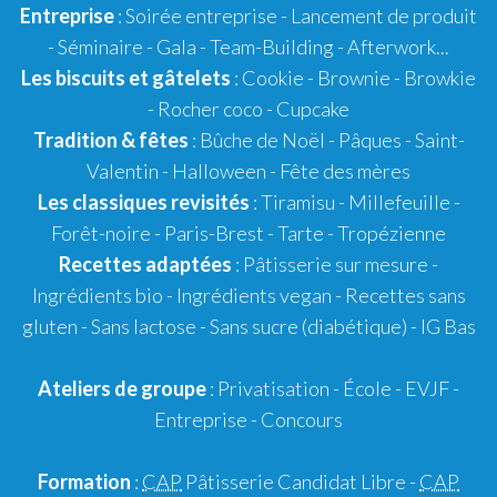
Entreprise
: Soirée entreprise - Lancement de produit
- Séminaire - Gala - Team-Building - Afterwork...
Les biscuits et gâtelets
:
Cookie
- Brownie - Browkie
- Rocher coco -
Cupcake
Tradition & fêtes
:
Bûche de Noël
-
Pâques
-
Saint-
Valentin
-
Halloween
-
Fête des mères
Les classiques revisités
:
Tiramisu
- Millefeuille -
Forêt-noire -
Paris-Brest
- Tarte -
Tropézienne
Recettes adaptées
:
Pâtisserie sur mesure
-
Ingrédients bio
-
Ingrédients vegan
-
Recettes sans
gluten
- Sans lactose - Sans sucre (diabétique) -
IG Bas
Ateliers de groupe
:
Privatisation
- École -
EVJF
-
Entreprise
-
Concours
Formation
:
CAP
Pâtisserie Candidat Libre
-
CAP