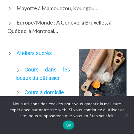
Mayotte à Mamoudzou, Koungou…
Europe/Monde : À Genève, à Bruxelles, à
Québec, à Montréal…
Ateliers sucrés
Cours dans les
locaux du pâtissier
Cours à domicile
Nous utilisons des cookies pour vous garantir la meilleure
Débutant &
expérience sur notre site web. Si vous continuez à utiliser ce
site, nous supposerons que vous en êtes satisfait.
Perfectionnement
OK
Ateliers enfants