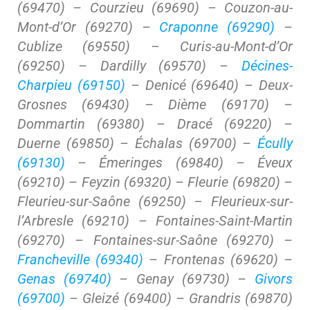
(69470) – Courzieu (69690) – Couzon-au-
Mont-d’Or (69270) –
Craponne (69290)
–
Cublize (69550) – Curis-au-Mont-d’Or
(69250) – Dardilly (69570) –
Décines-
Charpieu (69150)
– Denicé (69640) – Deux-
Grosnes (69430) – Dième (69170) –
Dommartin (69380) – Dracé (69220) –
Duerne (69850) – Échalas (69700) –
Écully
(69130)
– Émeringes (69840) – Éveux
(69210) – Feyzin (69320) – Fleurie (69820) –
Fleurieu-sur-Saône (69250) – Fleurieux-sur-
l’Arbresle (69210) – Fontaines-Saint-Martin
(69270) – Fontaines-sur-Saône (69270) –
Francheville (69340)
– Frontenas (69620) –
Genas (69740)
– Genay (69730) –
Givors
(69700)
– Gleizé (69400) – Grandris (69870)