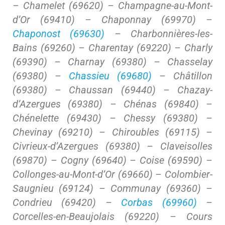
– Chamelet (69620) – Champagne-au-Mont-
d’Or (69410) – Chaponnay (69970) –
Chaponost (69630)
– Charbonnières-les-
Bains (69260) – Charentay (69220) – Charly
(69390) – Charnay (69380) – Chasselay
(69380) –
Chassieu (69680)
– Châtillon
(69380) – Chaussan (69440) – Chazay-
d’Azergues (69380) – Chénas (69840) –
Chénelette (69430) – Chessy (69380) –
Chevinay (69210) – Chiroubles (69115) –
Civrieux-d’Azergues (69380) – Claveisolles
(69870) – Cogny (69640) – Coise (69590) –
Collonges-au-Mont-d’Or (69660) – Colombier-
Saugnieu (69124) – Communay (69360) –
Condrieu (69420) –
Corbas (69960)
–
Corcelles-en-Beaujolais (69220) – Cours