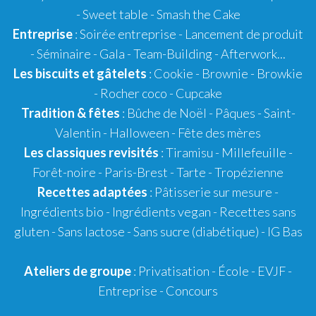
-
Sweet table
-
Smash the Cake
Entreprise
: Soirée entreprise - Lancement de produit
- Séminaire - Gala - Team-Building - Afterwork...
Les biscuits et gâtelets
:
Cookie
- Brownie - Browkie
- Rocher coco -
Cupcake
Tradition & fêtes
:
Bûche de Noël
-
Pâques
-
Saint-
Valentin
-
Halloween
-
Fête des mères
Les classiques revisités
:
Tiramisu
- Millefeuille -
Forêt-noire -
Paris-Brest
- Tarte -
Tropézienne
Recettes adaptées
:
Pâtisserie sur mesure
-
Ingrédients bio
-
Ingrédients vegan
-
Recettes sans
gluten
- Sans lactose - Sans sucre (diabétique) -
IG Bas
Ateliers de groupe
:
Privatisation
- École -
EVJF
-
Entreprise
-
Concours