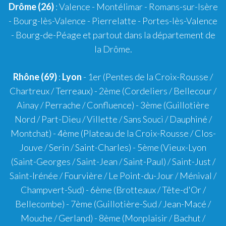
Drôme (26)
:
Valence
-
Montélimar
-
Romans-sur-Isère
- Bourg-lès-Valence - Pierrelatte - Portes-lès-Valence
- Bourg-de-Péage et partout dans la département de
la Drôme.
Rhône (69)
:
Lyon
-
1er
(Pentes de la Croix-Rousse /
Chartreux / Terreaux) -
2ème
(Cordeliers / Bellecour /
Ainay / Perrache / Confluence) -
3ème
(Guillotière
Nord / Part-Dieu / Villette / Sans Souci / Dauphiné /
Montchat) -
4ème
(Plateau de la Croix-Rousse / Clos-
Jouve / Serin / Saint-Charles) -
5ème
(Vieux-Lyon
(Saint-Georges / Saint-Jean / Saint-Paul) / Saint-Just /
Saint-Irénée / Fourvière / Le Point-du-Jour / Ménival /
Champvert-Sud) -
6ème
(Brotteaux / Tête-d'Or /
Bellecombe) -
7ème
(Guillotière-Sud / Jean-Macé /
Mouche / Gerland) -
8ème
(Monplaisir / Bachut /