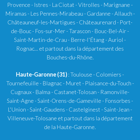
Provence
-
Istres
-
La Ciotat
-
Vitrolles
-
Marignane
-
Miramas
-
Les Pennes-Mirabeau
-
Gardanne
-
Allauch
-
Châteauneuf-les-Martigues
-
Châteaurenard
-
Port-
de-Bouc
-
Fos-sur-Mer
-
Tarascon
-
Bouc-Bel-Air
-
Saint-Martin-de-Crau
-
Berre-l'Étang
-
Auriol
-
Rognac
... et partout dans la département des
Bouches-du-Rhône.
Haute-Garonne (31)
:
Toulouse
-
Colomiers
-
Tournefeuille
-
Blagnac
-
Muret
-
Plaisance-du-Touch
-
Cugnaux
-
Balma
-
Castanet-Tolosan
-
Ramonville-
Saint-Agne
- Saint-Orens-de-Gameville - Fonsorbes -
L'Union - Saint-Gaudens - Castelginest - Saint-Jean -
Villeneuve-Tolosane et partout dans la département
de la Haute-Garonne.