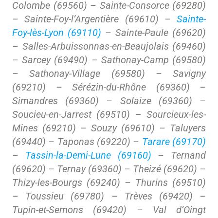
Colombe (69560) – Sainte-Consorce (69280)
– Sainte-Foy-l’Argentière (69610) –
Sainte-
Foy-lès-Lyon (69110)
– Sainte-Paule (69620)
– Salles-Arbuissonnas-en-Beaujolais (69460)
– Sarcey (69490) – Sathonay-Camp (69580)
– Sathonay-Village (69580) – Savigny
(69210) – Sérézin-du-Rhône (69360) –
Simandres (69360) – Solaize (69360) –
Soucieu-en-Jarrest (69510) – Sourcieux-les-
Mines (69210) – Souzy (69610) – Taluyers
(69440) – Taponas (69220) –
Tarare (69170)
–
Tassin-la-Demi-Lune (69160)
– Ternand
(69620) – Ternay (69360) – Theizé (69620) –
Thizy-les-Bourgs (69240) – Thurins (69510)
– Toussieu (69780) – Trèves (69420) –
Tupin-et-Semons (69420) – Val d’Oingt