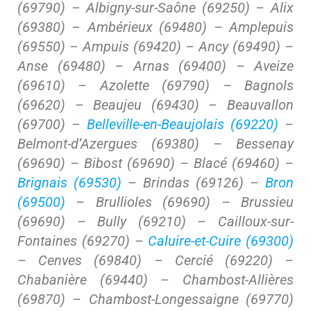
(69790) – Albigny-sur-Saône (69250) – Alix
(69380) – Ambérieux (69480) – Amplepuis
(69550) – Ampuis (69420) – Ancy (69490) –
Anse (69480) – Arnas (69400) – Aveize
(69610) – Azolette (69790) – Bagnols
(69620) – Beaujeu (69430) – Beauvallon
(69700) –
Belleville-en-Beaujolais (69220)
–
Belmont-d’Azergues (69380) – Bessenay
(69690) – Bibost (69690) – Blacé (69460) –
Brignais (69530)
– Brindas (69126) –
Bron
(69500)
– Brullioles (69690) – Brussieu
(69690) – Bully (69210) – Cailloux-sur-
Fontaines (69270) –
Caluire-et-Cuire (69300)
– Cenves (69840) – Cercié (69220) –
Chabanière (69440) – Chambost-Allières
(69870) – Chambost-Longessaigne (69770)