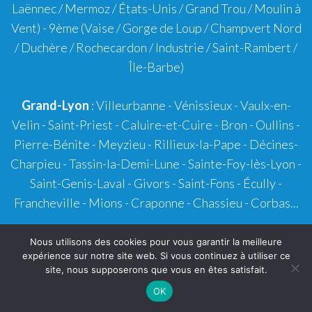
Laënnec / Mermoz / États-Unis / Grand Trou / Moulin à
Vent) -
9ème
(Vaise / Gorge de Loup / Champvert Nord
/ Duchère / Rochecardon / Industrie / Saint-Rambert /
Île-Barbe)
Grand-Lyon
:
Villeurbanne
-
Vénissieux
-
Vaulx-en-
Velin
-
Saint-Priest
-
Caluire-et-Cuire
-
Bron
-
Oullins
-
Pierre-Bénite
-
Meyzieu
-
Rillieux-la-Pape
-
Décines-
Charpieu
-
Tassin-la-Demi-Lune
-
Sainte-Foy-lès-Lyon
-
Saint-Genis-Laval
-
Givors
-
Saint-Fons
-
Écully
-
Francheville
-
Mions
-
Craponne
-
Chassieu
-
Corbas
...
Villefranche-sur-Saône
-
Belleville-en-Beaujolais
-
Nous utilisons des cookies pour vous garantir la meilleure
expérience sur notre site web. Si vous continuez à utiliser ce
Genas
-
Brignais
-
Tarare
-
Chaponost
et partout dans
site, nous supposerons que vous en êtes satisfait.
la département du Rhône.
OK