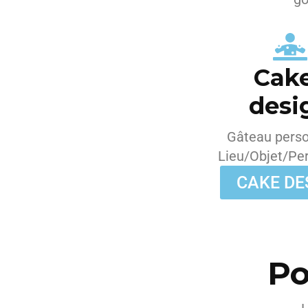
Cak
desi
Gâteau perso
Lieu/Objet/Pe
CAKE DE
Po