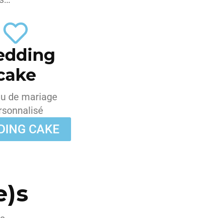
dding
cake
u de mariage
rsonnalisé
DING CAKE
e)s