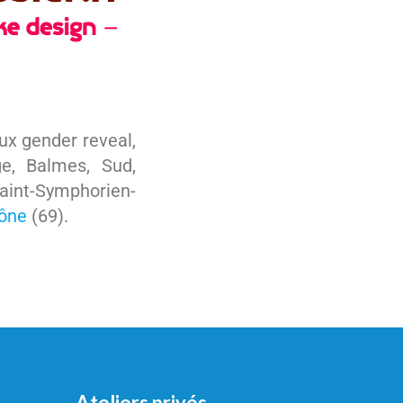
x gender reveal,
e, Balmes, Sud,
Saint-Symphorien-
ône
(69).
Ateliers privés