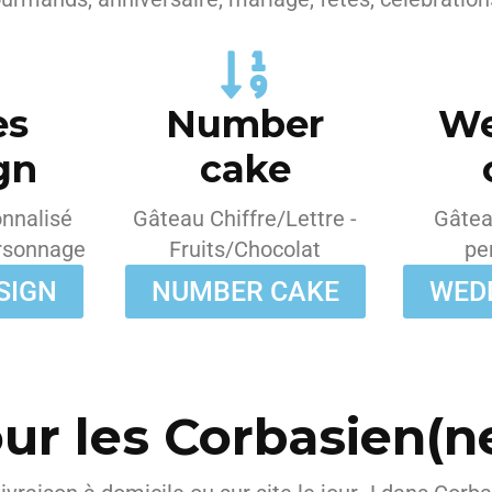
es
Number
We
gn
cake
nnalisé
Gâteau Chiffre/Lettre -
Gâtea
rsonnage
Fruits/Chocolat
pe
SIGN
NUMBER CAKE
WED
ur les Corbasien(n