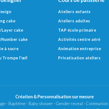
design
Ateliers enfants
ng cake
Ateliers adultes
/
Layer cake
TAP école primaire
/
Number cake
Activités centre aéré
te à sucre
Animation entreprise
 Trompe l’œil
Privatisation ateliers
Création
&
Personnalisation
sur mesure
age
-
Baptême
-
Baby shower
- Gender reveal - Communion 