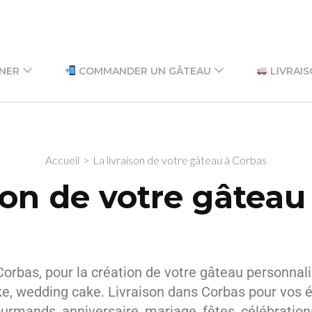
GNER
COMMANDER UN GÂTEAU
LIVRAIS
Accueil
>
La livraison de votre gâteau à Corbas
ison de votre gâteau
orbas, pour la création de votre gâteau personnali
e, wedding cake. Livraison dans Corbas pour vos
urmands, anniversaire, mariage, fêtes, célébratio