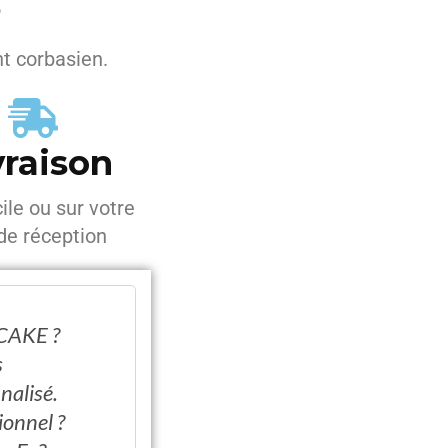
é
nt corbasien.
vraison
ile ou sur votre
 de réception
CAKE ?
s
nalisé.
ionnel ?