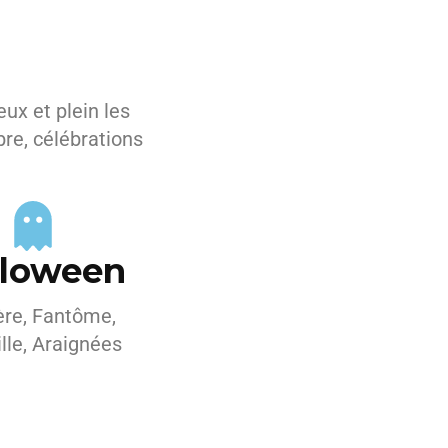
ux et plein les
bre, célébrations
lloween
ère, Fantôme,
ille, Araignées