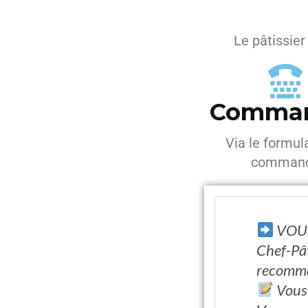
Le pâtissier
Comma
Via le formul
comman
VOUS
Chef-Pât
recomman
Vous 