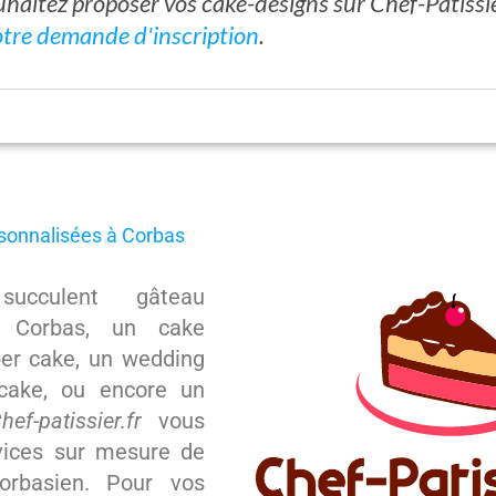
haitez proposer vos cake-designs sur Chef-Pâtissie
otre demande d'inscription
.
rsonnalisées à Corbas
ucculent gâteau
à Corbas, un cake
er cake, un wedding
cake, ou encore un
hef-patissier.fr
vous
vices sur mesure de
corbasien. Pour vos