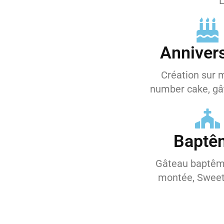
L
Annivers
Création sur 
number cake, gât
Baptê
Gâteau baptêm
montée, Sweet 