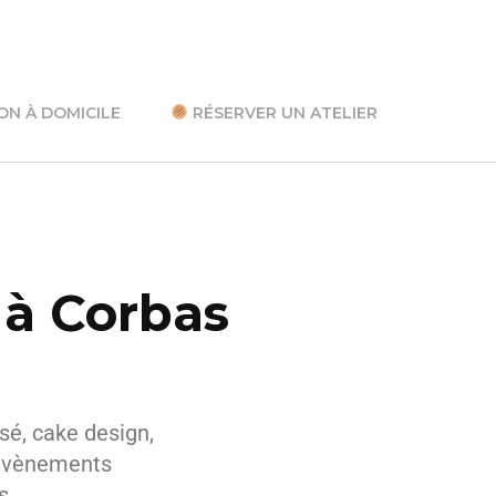
ON À DOMICILE
RÉSERVER UN ATELIER
 à Corbas
sé, cake design,
 évènements
ns…