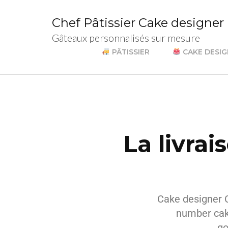
Chef Pâtissier Cake designer
Gâteaux personnalisés sur mesure
PÂTISSIER
CAKE DESI
La livra
Cake designer C
number cak
go