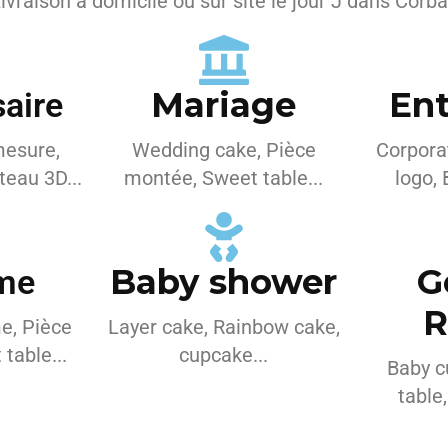
ivraison à domicile ou sur site le jour J dans Corb
Mariage
Ent
aire
mesure,
Wedding cake, Pièce
Corpora
eau 3D...
montée, Sweet table...
logo, 
Baby shower
G
me
R
e, Pièce
Layer cake, Rainbow cake,
table...
cupcake...
Baby c
table,