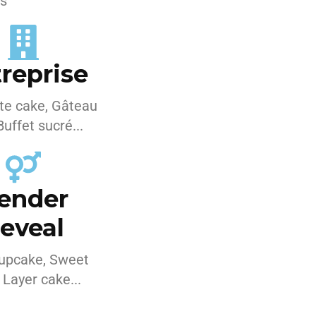
as
reprise
te cake, Gâteau
Buffet sucré...
ender
eveal
upcake, Sweet
 Layer cake...