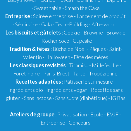
-
Sweet table
-
Smash the Cake
Entreprise
: Soirée entreprise - Lancement de produit
- Séminaire - Gala - Team-Building - Afterwork...
Les biscuits et gâtelets
:
Cookie
- Brownie - Browkie
- Rocher coco -
Cupcake
Tradition & fêtes
:
Bûche de Noël
-
Pâques
-
Saint-
Valentin
-
Halloween
-
Fête des mères
Les classiques revisités
:
Tiramisu
- Millefeuille -
Forêt-noire -
Paris-Brest
- Tarte -
Tropézienne
Recettes adaptées
:
Pâtisserie sur mesure
-
Ingrédients bio
-
Ingrédients vegan
-
Recettes sans
gluten
- Sans lactose - Sans sucre (diabétique) -
IG Bas
Ateliers de groupe
:
Privatisation
- École -
EVJF
-
Entreprise
-
Concours