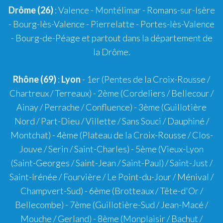
Drôme (26)
:
Valence
-
Montélimar
-
Romans-sur-Isère
- Bourg-lès-Valence - Pierrelatte - Portes-lès-Valence
- Bourg-de-Péage et partout dans la département de
la Drôme.
Rhône (69)
:
Lyon
-
1er
(Pentes de la Croix-Rousse /
Chartreux / Terreaux) -
2ème
(Cordeliers / Bellecour /
Ainay / Perrache / Confluence) -
3ème
(Guillotière
Nord / Part-Dieu / Villette / Sans Souci / Dauphiné /
Montchat) -
4ème
(Plateau de la Croix-Rousse / Clos-
Jouve / Serin / Saint-Charles) -
5ème
(Vieux-Lyon
(Saint-Georges / Saint-Jean / Saint-Paul) / Saint-Just /
Saint-Irénée / Fourvière / Le Point-du-Jour / Ménival /
Champvert-Sud) -
6ème
(Brotteaux / Tête-d'Or /
Bellecombe) -
7ème
(Guillotière-Sud / Jean-Macé /
Mouche / Gerland) -
8ème
(Monplaisir / Bachut /