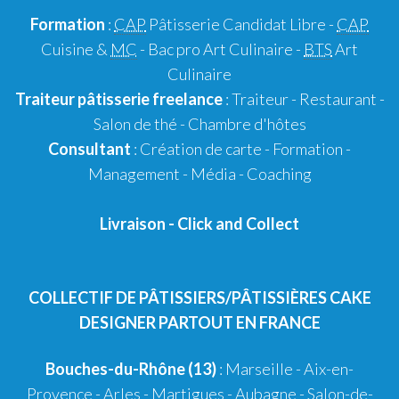
Formation
:
CAP
Pâtisserie Candidat Libre
-
CAP
Cuisine &
MC
- Bac pro Art Culinaire -
BTS
Art
Culinaire
Traiteur pâtisserie
freelance
:
Traiteur
-
Restaurant
-
Salon de thé
-
Chambre d'hôtes
Consultant
:
Création de carte
-
Formation
-
Management
-
Média
-
Coaching
Livraison
-
Click and Collect
COLLECTIF DE PÂTISSIERS/PÂTISSIÈRES CAKE
DESIGNER PARTOUT EN FRANCE
Bouches-du-Rhône (13)
:
Marseille
-
Aix-en-
Provence
-
Arles
-
Martigues
-
Aubagne
-
Salon-de-