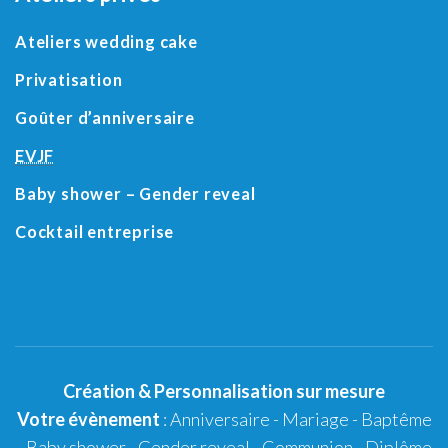
Ateliers wedding cake
Privatisation
Goûter d’anniversaire
EVJF
Baby shower
– Gender reveal
Cocktail entreprise
Création
&
Personnalisation
sur mesure
Votre évènement
:
Anniversaire
-
Mariage
-
Baptême
-
Baby shower
- Gender reveal - Communion - Diplôme