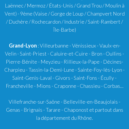
Laënnec / Mermoz / États-Unis / Grand Trou / Moulin à
Vent) -
9ème
(Vaise / Gorge de Loup / Champvert Nord
/ Duchère / Rochecardon / Industrie / Saint-Rambert /
Île-Barbe)
Grand-Lyon
:
Villeurbanne
-
Vénissieux
-
Vaulx-en-
Velin
-
Saint-Priest
-
Caluire-et-Cuire
-
Bron
-
Oullins
-
Pierre-Bénite
-
Meyzieu
-
Rillieux-la-Pape
-
Décines-
Charpieu
-
Tassin-la-Demi-Lune
-
Sainte-Foy-lès-Lyon
-
Saint-Genis-Laval
-
Givors
-
Saint-Fons
-
Écully
-
Francheville
-
Mions
-
Craponne
-
Chassieu
-
Corbas
...
Villefranche-sur-Saône
-
Belleville-en-Beaujolais
-
Genas
-
Brignais
-
Tarare
-
Chaponost
et partout dans
la département du Rhône.