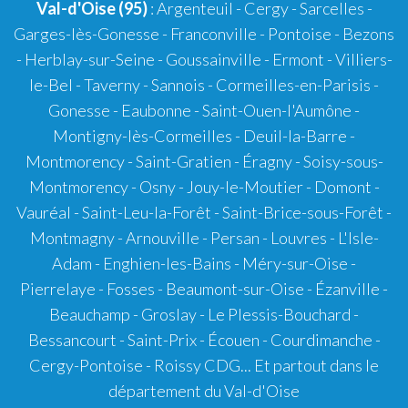
Val-d'Oise (95)
: Argenteuil - Cergy - Sarcelles -
Garges-lès-Gonesse - Franconville - Pontoise - Bezons
- Herblay-sur-Seine - Goussainville - Ermont - Villiers-
le-Bel - Taverny - Sannois - Cormeilles-en-Parisis -
Gonesse - Eaubonne - Saint-Ouen-l'Aumône -
Montigny-lès-Cormeilles - Deuil-la-Barre -
Montmorency - Saint-Gratien - Éragny - Soisy-sous-
Montmorency - Osny - Jouy-le-Moutier - Domont -
Vauréal - Saint-Leu-la-Forêt - Saint-Brice-sous-Forêt -
Montmagny - Arnouville - Persan - Louvres - L'Isle-
Adam - Enghien-les-Bains - Méry-sur-Oise -
Pierrelaye - Fosses - Beaumont-sur-Oise - Ézanville -
Beauchamp - Groslay - Le Plessis-Bouchard -
Bessancourt - Saint-Prix - Écouen - Courdimanche -
Cergy-Pontoise - Roissy CDG... Et partout dans le
département du Val-d'Oise