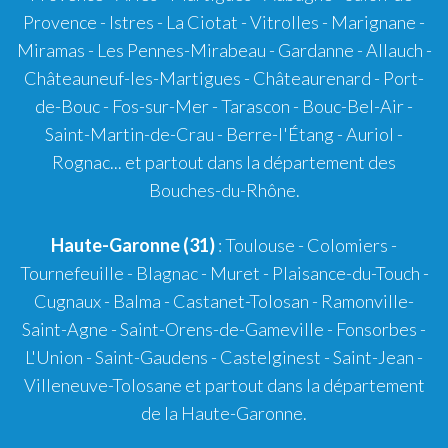
Provence
-
Istres
-
La Ciotat
-
Vitrolles
-
Marignane
-
Miramas
-
Les Pennes-Mirabeau
-
Gardanne
-
Allauch
-
Châteauneuf-les-Martigues
-
Châteaurenard
-
Port-
de-Bouc
-
Fos-sur-Mer
-
Tarascon
-
Bouc-Bel-Air
-
Saint-Martin-de-Crau
-
Berre-l'Étang
-
Auriol
-
Rognac
... et partout dans la département des
Bouches-du-Rhône.
Haute-Garonne (31)
:
Toulouse
-
Colomiers
-
Tournefeuille
-
Blagnac
-
Muret
-
Plaisance-du-Touch
-
Cugnaux
-
Balma
-
Castanet-Tolosan
-
Ramonville-
Saint-Agne
- Saint-Orens-de-Gameville - Fonsorbes -
L'Union - Saint-Gaudens - Castelginest - Saint-Jean -
Villeneuve-Tolosane et partout dans la département
de la Haute-Garonne.