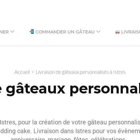
GNER
COMMANDER UN GÂTEAU
LIVRAIS
Accueil
>
Livraison de gâteaux personnalisés à Istres
e gâteaux personnali
stres, pour la création de votre gâteau personnali
dding cake. Livraison dans Istres pour vos évène
anniversaire, mariage, fêtes, célébrations…