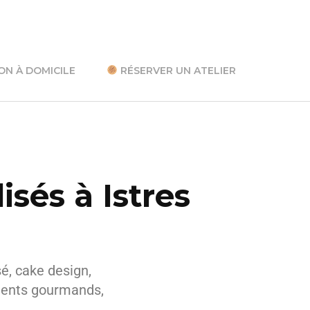
ON À DOMICILE
RÉSERVER UN ATELIER
sés à Istres
sé, cake design,
ments gourmands,