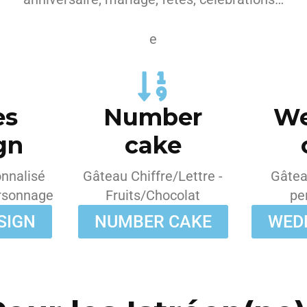
e
es
Number
We
gn
cake
nnalisé
Gâteau Chiffre/Lettre -
Gâtea
rsonnage
Fruits/Chocolat
pe
SIGN
NUMBER CAKE
WED