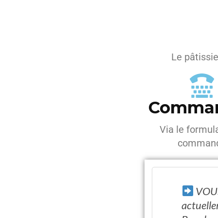
Le pâtissi
Comma
Via le formul
comman
VOUS
actuelle