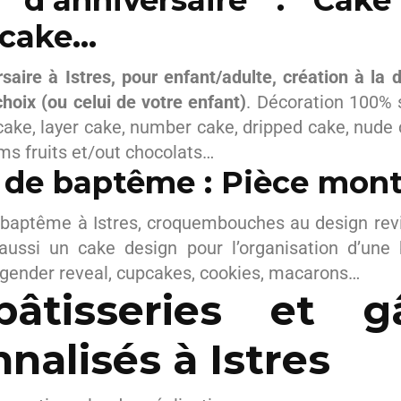
 d’anniversaire : Cake
 cake…
saire à Istres, pour enfant/adulte, création à la
hoix (ou celui de votre enfant)
. Décoration 100% 
cake, layer cake, number cake, dripped cake, nude 
ms fruits et/out chocolats…
 de baptême : Pièce mon
baptême à Istres, croquembouches au design revis
ussi un cake design pour l’organisation d’une
gender reveal, cupcakes, cookies, macarons…
âtisseries et g
nalisés à Istres