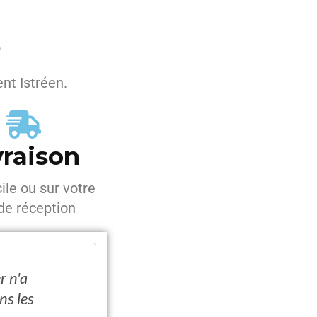
é
nt Istréen.
vraison
ile ou sur votre
 de réception
 n'a
ns les