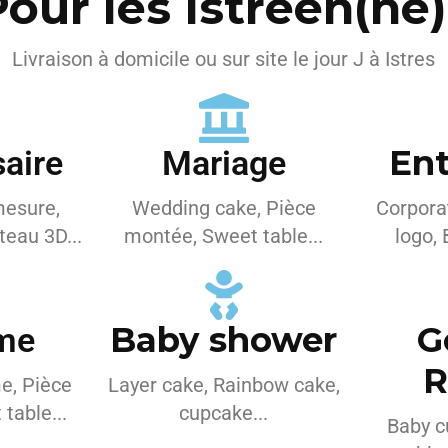
our les Istréen(ne
Livraison à domicile ou sur site le jour J à Istres
Ent
aire
Mariage
mesure,
Wedding cake, Pièce
Corpora
eau 3D...
montée, Sweet table...
logo, 
Baby shower
G
me
R
e, Pièce
Layer cake, Rainbow cake,
table...
cupcake...
Baby c