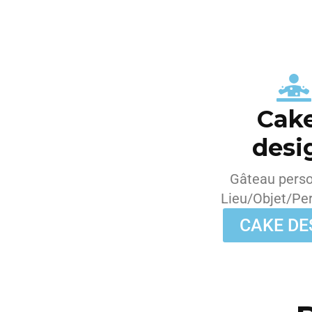
Cak
desi
Gâteau perso
Lieu/Objet/Pe
CAKE DE