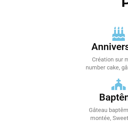
P
Annivers
Création sur 
number cake, gât
Baptê
Gâteau baptêm
montée, Sweet 