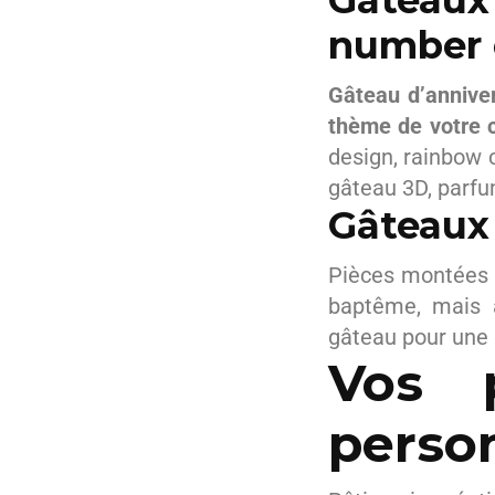
Gâteaux
number
Gâteau d’anniver
thème de votre c
design, rainbow 
gâteau 3D, parfu
Gâteaux
Pièces montées 
baptême, mais a
gâteau pour une 
Vos p
person