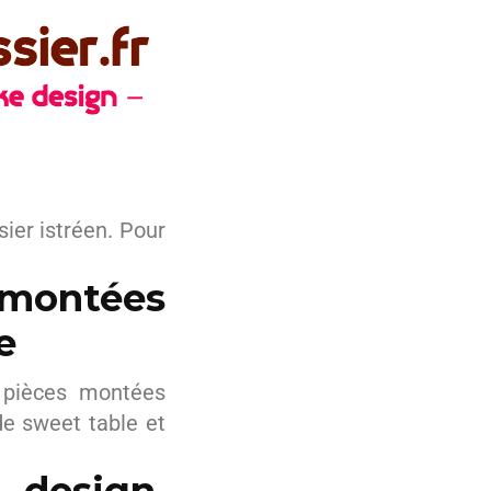
ier istréen. Pour
 montées
e
s pièces montées
e sweet table et