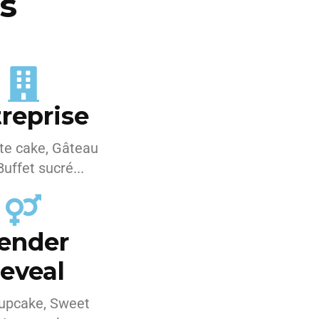
)s
reprise
te cake, Gâteau
Buffet sucré...
ender
eveal
upcake, Sweet