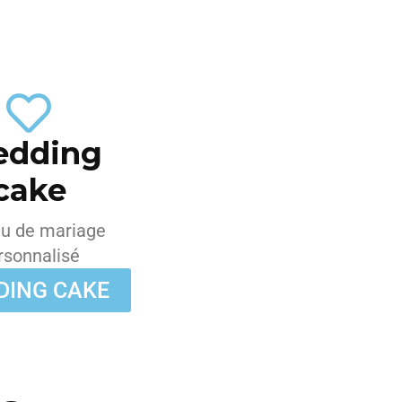
dding
cake
u de mariage
rsonnalisé
DING CAKE