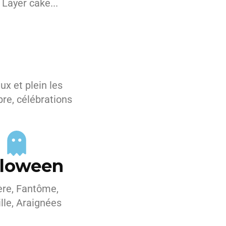
 Layer cake...
ux et plein les
bre, célébrations
lloween
ère, Fantôme,
ille, Araignées