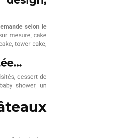
 design,
 demande selon le
sur mesure, cake
cake, tower cake,
tée…
ités, dessert de
 baby shower, un
âteaux