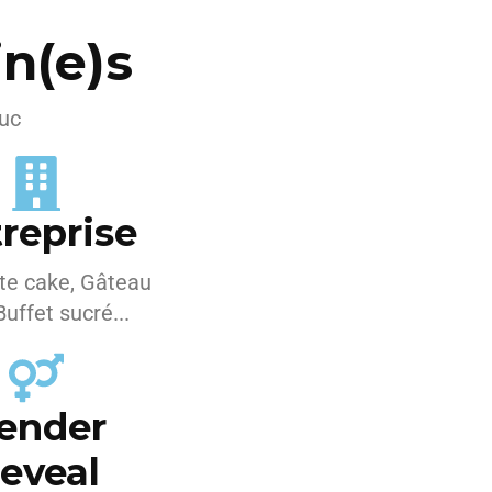
n(e)s
ouc
reprise
te cake, Gâteau
Buffet sucré...
ender
eveal