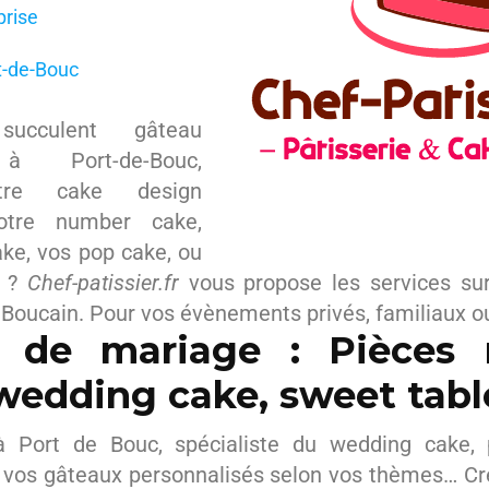
prise
t-de-Bouc
ucculent gâteau
 à Port-de-Bouc,
tre cake design
votre number cake,
ke, vos pop cake, ou
e ?
Chef-patissier.fr
vous propose les services su
e Boucain. Pour vos évènements privés, familiaux o
 de mariage : Pièces
wedding cake, sweet tabl
à Port de Bouc, spécialiste du wedding cake, 
 vos gâteaux personnalisés selon vos thèmes… Cr