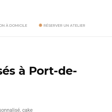
ON À DOMICILE
RÉSERVER UN ATELIER
sés à Port-de-
sonnalisé, cake