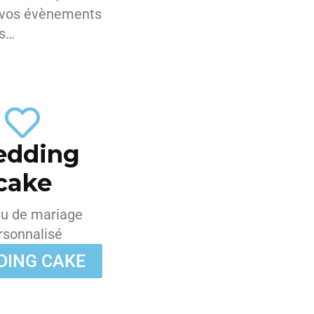
r vos évènements
ns…
dding
cake
u de mariage
rsonnalisé
DING CAKE