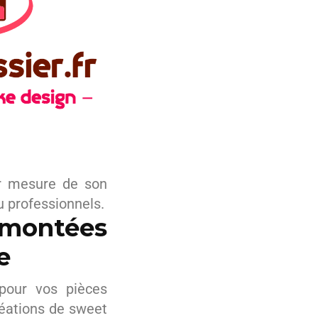
r mesure de son
u professionnels.
 montées
e
pour vos pièces
éations de sweet