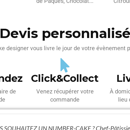
de Pâques, Chocolat...
Citrou
Devis personnalis
ke designer vous livre le jour de votre évènement 
ndez
Click&Collect
Li
aire de
Venez récupérer votre
À domic
de
commande
lieu
 SOUHAITEZ UN NUMBER-CAKE ? Chef-Pâtissier