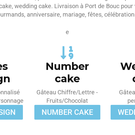
cake, wedding cake. Livraison à Port de Bouc pou
urmands, anniversaire, mariage, fêtes, célébratio
e
es
Number
We
gn
cake
nnalisé
Gâteau Chiffre/Lettre -
Gâtea
rsonnage
Fruits/Chocolat
pe
SIGN
NUMBER CAKE
WED