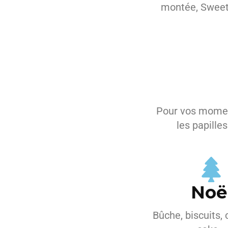
montée, Sweet 
Pour vos moment
les papille
Noë
Bûche, biscuits,