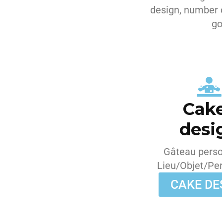
design, number 
go
Cak
desi
Gâteau perso
Lieu/Objet/Pe
CAKE DE