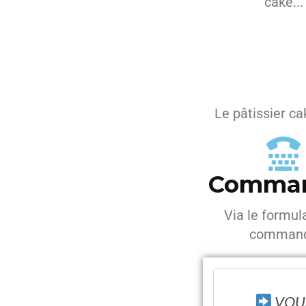
cake...
Le pâtissier ca
Comma
Via le formul
comman
VOUS