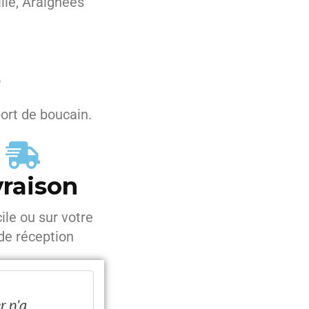
ille, Araignées
é
port de boucain.
vraison
ile ou sur votre
 de réception
 n'a