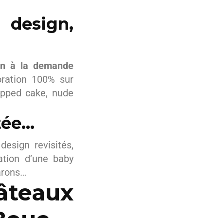
 design,
ion à la demande
oration 100% sur
ipped cake, nude
tée…
sign revisités,
ation d’une baby
arons…
âteaux