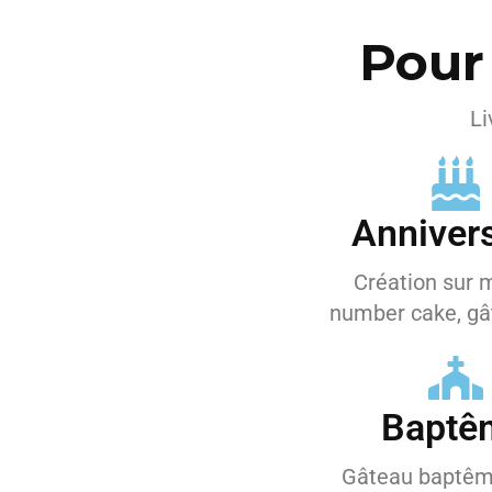
Pour
Li
Annivers
Création sur 
number cake, gât
Baptê
Gâteau baptêm