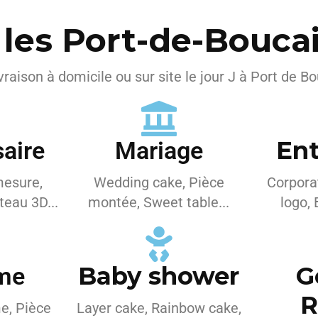
 les Port-de-Boucai
vraison à domicile ou sur site le jour J à Port de B
Ent
aire
Mariage
mesure,
Wedding cake, Pièce
Corpora
eau 3D...
montée, Sweet table...
logo, 
Baby shower
G
me
R
e, Pièce
Layer cake, Rainbow cake,