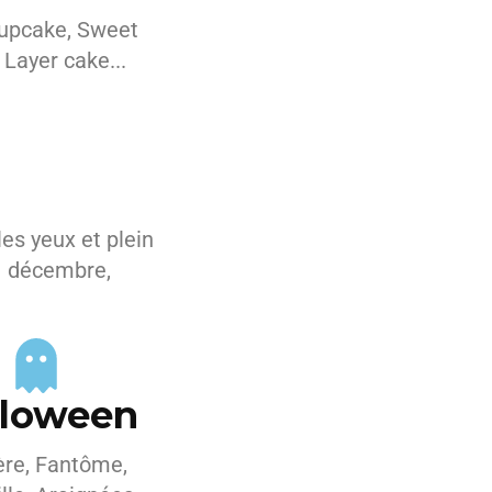
upcake, Sweet
 Layer cake...
es yeux et plein
31 décembre,
lloween
ère, Fantôme,