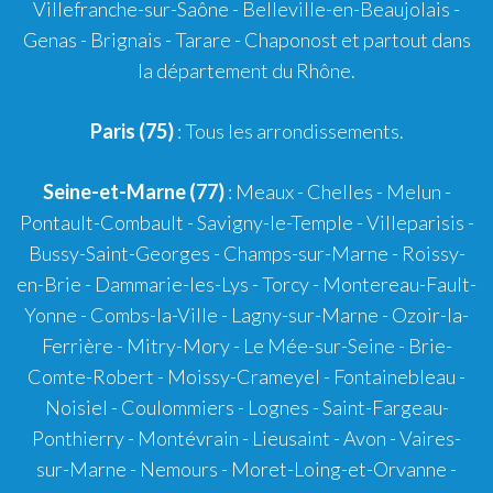
Villefranche-sur-Saône
-
Belleville-en-Beaujolais
-
Genas
-
Brignais
-
Tarare
-
Chaponost
et partout dans
la département du Rhône.
Paris (75)
: Tous les arrondissements.
Seine-et-Marne (77)
: Meaux - Chelles - Melun -
Pontault-Combault - Savigny-le-Temple - Villeparisis -
Bussy-Saint-Georges - Champs-sur-Marne - Roissy-
en-Brie - Dammarie-les-Lys - Torcy - Montereau-Fault-
Yonne - Combs-la-Ville - Lagny-sur-Marne - Ozoir-la-
Ferrière - Mitry-Mory - Le Mée-sur-Seine - Brie-
Comte-Robert - Moissy-Crameyel - Fontainebleau -
Noisiel - Coulommiers - Lognes - Saint-Fargeau-
Ponthierry - Montévrain - Lieusaint - Avon - Vaires-
sur-Marne - Nemours - Moret-Loing-et-Orvanne -