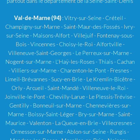
partout dans le département de la Seine-Saint-Denis
Val-de-Marne (94)
: Vitry-sur-Seine - Créteil -
Champigny-sur-Marne - Saint-Maur-des-Fossés - Ivry-
sur-Seine - Maisons-Alfort - Villejuif - Fontenay-sous-
Bois - Vincennes - Choisy-le-Roi - Alfortville -
Villeneuve-Saint-Georges - Le Perreux-sur-Marne -
Nogent-sur-Marne - L'Haÿ-les-Roses - Thiais - Cachan
- Villiers-sur-Marne - Charenton-le-Pont - Fresnes -
Limeil-Brévannes - Sucy-en-Brie - Le Kremlin-Bicêtre -
Orly - Arcueil - Saint-Mandé - Villeneuve-le-Roi -
Joinville-le-Pont - Chevilly-Larue - Le Plessis-Trévise -
Gentilly - Bonneuil-sur-Marne - Chennevières-sur-
Marne - Boissy-Saint-Léger - Bry-sur-Marne - Saint-
Maurice - Valenton - La Queue-en-Brie - Villecresnes -
Ormesson-sur-Marne - Ablon-sur-Seine - Rungis -