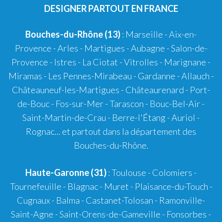
DESIGNER PARTOUT EN FRANCE
Bouches-du-Rhône (13)
:
Marseille
-
Aix-en-
Provence
-
Arles
-
Martigues
-
Aubagne
-
Salon-de-
Provence
-
Istres
-
La Ciotat
-
Vitrolles
-
Marignane
-
Miramas
-
Les Pennes-Mirabeau
-
Gardanne
-
Allauch
-
Châteauneuf-les-Martigues
-
Châteaurenard
-
Port-
de-Bouc
-
Fos-sur-Mer
-
Tarascon
-
Bouc-Bel-Air
-
Saint-Martin-de-Crau
-
Berre-l'Étang
-
Auriol
-
Rognac
... et partout dans la département des
Bouches-du-Rhône.
Haute-Garonne (31)
:
Toulouse
-
Colomiers
-
Tournefeuille
-
Blagnac
-
Muret
-
Plaisance-du-Touch
-
Cugnaux
-
Balma
-
Castanet-Tolosan
-
Ramonville-
Saint-Agne
- Saint-Orens-de-Gameville - Fonsorbes -