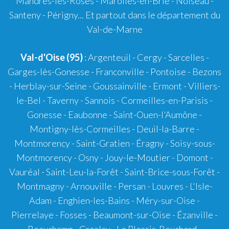
Mandres-les-Roses - Marolles-en-Brie - Noiseau -
Santeny - Périgny... Et partout dans le département du
Val-de-Marne
Val-d'Oise (95)
: Argenteuil - Cergy - Sarcelles -
Garges-lès-Gonesse - Franconville - Pontoise - Bezons
- Herblay-sur-Seine - Goussainville - Ermont - Villiers-
le-Bel - Taverny - Sannois - Cormeilles-en-Parisis -
Gonesse - Eaubonne - Saint-Ouen-l'Aumône -
Montigny-lès-Cormeilles - Deuil-la-Barre -
Montmorency - Saint-Gratien - Éragny - Soisy-sous-
Montmorency - Osny - Jouy-le-Moutier - Domont -
Vauréal - Saint-Leu-la-Forêt - Saint-Brice-sous-Forêt -
Montmagny - Arnouville - Persan - Louvres - L'Isle-
Adam - Enghien-les-Bains - Méry-sur-Oise -
Pierrelaye - Fosses - Beaumont-sur-Oise - Ézanville -
Beauchamp - Groslay - Le Plessis-Bouchard -