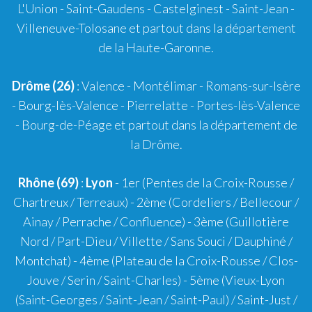
L'Union - Saint-Gaudens - Castelginest - Saint-Jean -
Villeneuve-Tolosane et partout dans la département
de la Haute-Garonne.
Drôme (26)
:
Valence
-
Montélimar
-
Romans-sur-Isère
- Bourg-lès-Valence - Pierrelatte - Portes-lès-Valence
- Bourg-de-Péage et partout dans la département de
la Drôme.
Rhône (69)
:
Lyon
-
1er
(Pentes de la Croix-Rousse /
Chartreux / Terreaux) -
2ème
(Cordeliers / Bellecour /
Ainay / Perrache / Confluence) -
3ème
(Guillotière
Nord / Part-Dieu / Villette / Sans Souci / Dauphiné /
Montchat) -
4ème
(Plateau de la Croix-Rousse / Clos-
Jouve / Serin / Saint-Charles) -
5ème
(Vieux-Lyon
(Saint-Georges / Saint-Jean / Saint-Paul) / Saint-Just /