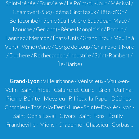
Saint-Irénée / Fourvière / Le Point-du-Jour / Ménival /
Champvert-Sud) -
6ème
(Brotteaux / Tête-d'Or /
Bellecombe) -
7ème
(Guillotière-Sud / Jean-Macé /
Mouche / Gerland) -
8ème
(Monplaisir / Bachut /
Laënnec / Mermoz / États-Unis / Grand Trou / Moulin à
Vent) -
9ème
(Vaise / Gorge de Loup / Champvert Nord
/ Duchère / Rochecardon / Industrie / Saint-Rambert /
Île-Barbe)
Grand-Lyon
:
Villeurbanne
-
Vénissieux
-
Vaulx-en-
Velin
-
Saint-Priest
-
Caluire-et-Cuire
-
Bron
-
Oullins
-
Pierre-Bénite
-
Meyzieu
-
Rillieux-la-Pape
-
Décines-
Charpieu
-
Tassin-la-Demi-Lune
-
Sainte-Foy-lès-Lyon
-
Saint-Genis-Laval
-
Givors
-
Saint-Fons
-
Écully
-
Francheville
-
Mions
-
Craponne
-
Chassieu
-
Corbas
...