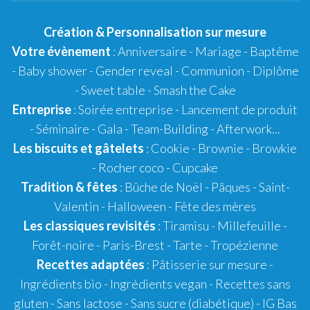
Création
&
Personnalisation
sur mesure
Votre évènement
:
Anniversaire
-
Mariage
-
Baptême
-
Baby shower
- Gender reveal - Communion - Diplôme
-
Sweet table
-
Smash the Cake
Entreprise
: Soirée entreprise - Lancement de produit
- Séminaire - Gala - Team-Building - Afterwork...
Les biscuits et gâtelets
:
Cookie
- Brownie - Browkie
- Rocher coco -
Cupcake
Tradition & fêtes
:
Bûche de Noël
-
Pâques
-
Saint-
Valentin
-
Halloween
-
Fête des mères
Les classiques revisités
:
Tiramisu
- Millefeuille -
Forêt-noire -
Paris-Brest
- Tarte -
Tropézienne
Recettes adaptées
:
Pâtisserie sur mesure
-
Ingrédients bio
-
Ingrédients vegan
-
Recettes sans
gluten
- Sans lactose - Sans sucre (diabétique) -
IG Bas